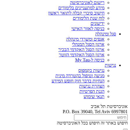
רישום לאוניברסיטה
מידע למתעניינים בלימודים
חישוב סיכויי קבלה לתואר ראשון
לוח שנת הלימודים
ידיעונים
כניסה לאזור האישי
סגל ומינהלה
אגפים ומשרדי מינהלה
ארגון הסגל המנהלי
ארגון הסגל האקדמי הבכיר
ארגון הסגל האקדמי הזוטר
כניסה ל-My Tau
נגישות
נגישות בקמפוס
מניעה וטיפול בהטרדה מינית
הנחיות בדבר חוק חופש המידע
הצהרת נגישות
הגנת הפרטיות
תנאי שימוש
אוניברסיטת תל אביב
P.O. Box 39040, Tel Aviv 6997801
חיפוש באתר זה
חיפוש בכל האוניברסיטה