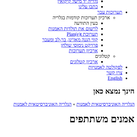
גלריה יד מישל קיקואין
כתבו עלינו
תערוכות עבר
ארכיון תערוכות קודמות בגלריה
בעין התודעה
לרשום את תולדות האמנות
תערוכת Plan(e)t
קווי הגנה מאז'ינו, בר-לב ומעבר
פרויקט נימוסי שולחן
ארכיון תערוכות
קטלוגים
ארכיון קטלוגים
לפקולטה לאמנויות
צרו קשר
English
הינך נמצא כאן
הגלריה האוניברסיטאית לאמנות
»
הגלריה האוניברסיטאית לאמנות
אמנים משתתפים