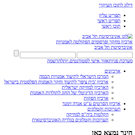
דילוג לתוכן העיקרי
תפריט עליון
תפריט ראשי
תוכן ראשי
ארכיון מחקר ופרסומים
הפקולטה לאמנויות
אוניברסיטת תל אביב
מערכת פניות
אזור אישי לסטודנטים.יות
להרשמה
ארכיונים
המרכז הישראלי לתיעוד אמנויות הבמה
ארכיון 'בית ציפר' לתיעוד וחקר האמנות הפלסטית בישראל
הארכיון למוזיקה ישראלית
הארכיון הדיגיטלי של החוג לתולדות האמנות
ארכיון הפקות
ארכיון הסרטים ע"ש אנדה זימנד
תערוכות וקטלוגים
הקלטות ביה"ס למוזיקה
תערוכות וקטלוגים בגלריה האוניברסיטאית
הינך נמצא כאן