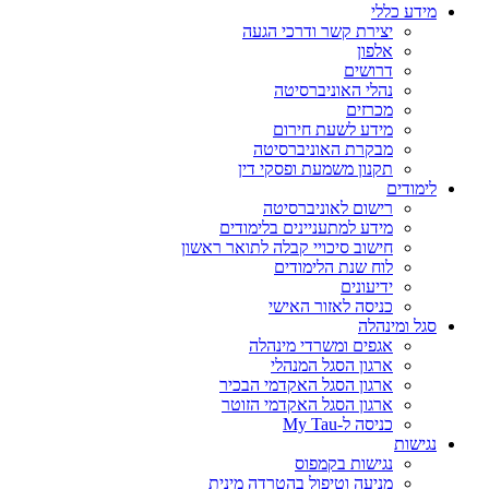
מידע כללי
יצירת קשר ודרכי הגעה
אלפון
דרושים
נהלי האוניברסיטה
מכרזים
מידע לשעת חירום
מבקרת האוניברסיטה
תקנון משמעת ופסקי דין
לימודים
רישום לאוניברסיטה
מידע למתעניינים בלימודים
חישוב סיכויי קבלה לתואר ראשון
לוח שנת הלימודים
ידיעונים
כניסה לאזור האישי
סגל ומינהלה
אגפים ומשרדי מינהלה
ארגון הסגל המנהלי
ארגון הסגל האקדמי הבכיר
ארגון הסגל האקדמי הזוטר
כניסה ל-My Tau
נגישות
נגישות בקמפוס
מניעה וטיפול בהטרדה מינית