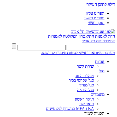
דילוג לתוכן העיקרי
תפריט עליון
תפריט ראשי
תוכן ראשי
החוג לאמנות התיאטרון
הפקולטה לאמנויות
אוניברסיטת תל אביב
מערכת פניות
אזור אישי לסטודנטים.יות
להרשמה
אודות
יצירת קשר
סגל
מנהלת החוג
סגל אקדמי בכיר
סגל מנהלי
סגל הוראה
מועמדים
תואר ראשון
תואר שני
BA ו MFA במשחק למצטיינים
תכניות לימוד