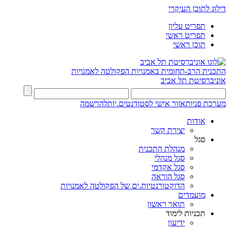
דילוג לתוכן העיקרי
תפריט עליון
תפריט ראשי
תוכן ראשי
התכנית הרב-תחומית באמנויות
הפקולטה לאמנויות
אוניברסיטת תל אביב
מערכת פניות
אזור אישי לסטודנטים.יות
להרשמה
אודות
יצירת קשר
סגל
מנהלת התכנית
סגל מנהלי
סגל אקדמי
סגל הוראה
הדוקטורנטיות.ים של הפקולטה לאמנויות
מועמדים
תואר ראשון
תכניות לימוד
ידיעון