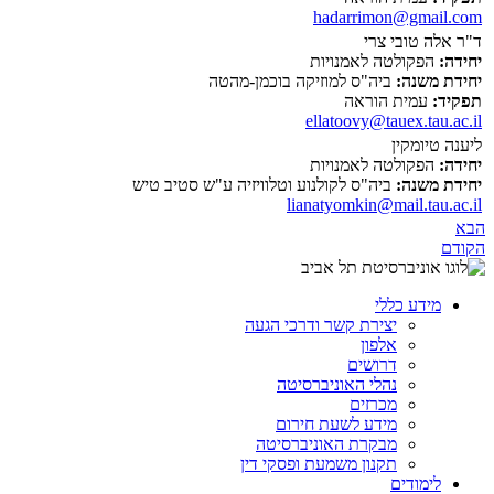
hadarrimon@gmail.com
ד"ר אלה טובי צרי
יחידה:
הפקולטה לאמנויות
יחידת משנה:
ביה"ס למוזיקה בוכמן-מהטה
תפקיד:
עמית הוראה
ellatoovy@tauex.tau.ac.il
ליענה טיומקין
יחידה:
הפקולטה לאמנויות
יחידת משנה:
ביה"ס לקולנוע וטלוויזיה ע"ש סטיב טיש
lianatyomkin@mail.tau.ac.il
הבא
הקודם
מידע כללי
יצירת קשר ודרכי הגעה
אלפון
דרושים
נהלי האוניברסיטה
מכרזים
מידע לשעת חירום
מבקרת האוניברסיטה
תקנון משמעת ופסקי דין
לימודים