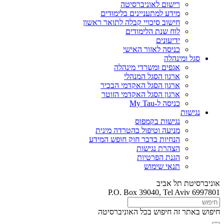
רישום לאוניברסיטה
מידע למתעניינים בלימודים
חישוב סיכויי קבלה לתואר ראשון
לוח שנת הלימודים
ידיעונים
כניסה לאזור האישי
סגל ומינהלה
אגפים ומשרדי מינהלה
ארגון הסגל המנהלי
ארגון הסגל האקדמי הבכיר
ארגון הסגל האקדמי הזוטר
כניסה ל-My Tau
נגישות
נגישות בקמפוס
מניעה וטיפול בהטרדה מינית
הנחיות בדבר חוק חופש המידע
הצהרת נגישות
הגנת הפרטיות
תנאי שימוש
אוניברסיטת תל אביב
P.O. Box 39040, Tel Aviv 6997801
חיפוש באתר זה
חיפוש בכל האוניברסיטה