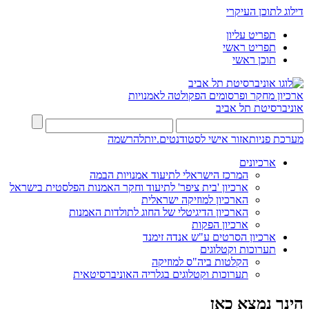
דילוג לתוכן העיקרי
תפריט עליון
תפריט ראשי
תוכן ראשי
ארכיון מחקר ופרסומים
הפקולטה לאמנויות
אוניברסיטת תל אביב
מערכת פניות
אזור אישי לסטודנטים.יות
להרשמה
ארכיונים
המרכז הישראלי לתיעוד אמנויות הבמה
ארכיון 'בית ציפר' לתיעוד וחקר האמנות הפלסטית בישראל
הארכיון למוזיקה ישראלית
הארכיון הדיגיטלי של החוג לתולדות האמנות
ארכיון הפקות
ארכיון הסרטים ע"ש אנדה זימנד
תערוכות וקטלוגים
הקלטות ביה"ס למוזיקה
תערוכות וקטלוגים בגלריה האוניברסיטאית
הינך נמצא כאן