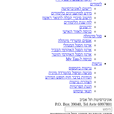
לימודים
רישום לאוניברסיטה
מידע למתעניינים בלימודים
חישוב סיכויי קבלה לתואר ראשון
לוח שנת הלימודים
ידיעונים
כניסה לאזור האישי
סגל ומינהלה
אגפים ומשרדי מינהלה
ארגון הסגל המנהלי
ארגון הסגל האקדמי הבכיר
ארגון הסגל האקדמי הזוטר
כניסה ל-My Tau
נגישות
נגישות בקמפוס
מניעה וטיפול בהטרדה מינית
הנחיות בדבר חוק חופש המידע
הצהרת נגישות
הגנת הפרטיות
תנאי שימוש
אוניברסיטת תל אביב
P.O. Box 39040, Tel Aviv 6997801