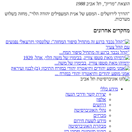
הוצאת "מריון", תל אביב 1988
"הדרך לירושלים - המסע של אנית המעפילים יהודה הלוי", מחזה בשלוש
מערכות.
מחקרים אחרונים
"קהל נכבד ברגע זה מתחיל סיפור המח...
ירמיהו מאת סטפן צווייג, בבימויו של משה...
אמני מופע יהודים ותיאטרון יהודי במזרח ...
מידע כללי
יצירת קשר ודרכי הגעה
אלפון
דרושים
נהלי האוניברסיטה
מכרזים
מידע לשעת חירום
מבקרת האוניברסיטה
תקנון משמעת ופסקי דין