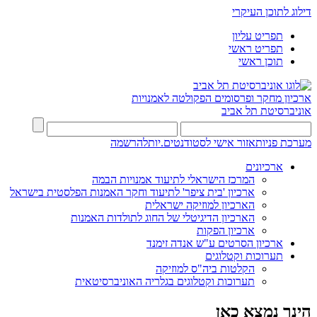
דילוג לתוכן העיקרי
תפריט עליון
תפריט ראשי
תוכן ראשי
ארכיון מחקר ופרסומים
הפקולטה לאמנויות
אוניברסיטת תל אביב
מערכת פניות
אזור אישי לסטודנטים.יות
להרשמה
ארכיונים
המרכז הישראלי לתיעוד אמנויות הבמה
ארכיון 'בית ציפר' לתיעוד וחקר האמנות הפלסטית בישראל
הארכיון למוזיקה ישראלית
הארכיון הדיגיטלי של החוג לתולדות האמנות
ארכיון הפקות
ארכיון הסרטים ע"ש אנדה זימנד
תערוכות וקטלוגים
הקלטות ביה"ס למוזיקה
תערוכות וקטלוגים בגלריה האוניברסיטאית
הינך נמצא כאן