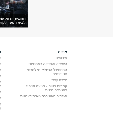
החמישייה הקאמר
לבית הספר לקולנו
אודות
ב
אירועים
ב
העשרה והשראה באמנויות
ב
הפסטיבל הבינלאומי לסרטי
ה
סטודנטים
ה
יצירת קשר
ב
קמפוס בטוח - מניעה וטיפול
ס
בהטרדה מינית
ה
הגלריה האוניברסיטאית לאמנות
ה
ה
ו