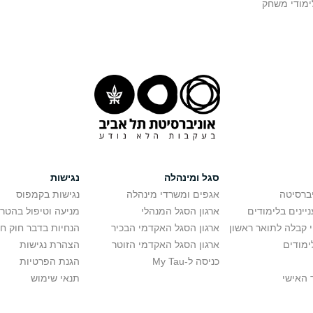
ימודי משחק
סגל ומינהלה
נגישות
יברסיטה
אגפים ומשרדי מינהלה
נגישות בקמפוס
יינים בלימודים
ארגון הסגל המנהלי
מניעה וטיפול בהטר
י קבלה לתואר ראשון
ארגון הסגל האקדמי הבכיר
הנחיות בדבר חוק ח
ימודים
ארגון הסגל האקדמי הזוטר
הצהרת נגישות
כניסה ל-My Tau
הגנת הפרטיות
 האישי
תנאי שימוש