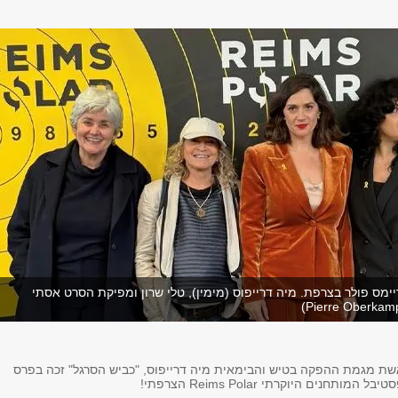
יימס פולר בצרפת. מיה דרייפוס (מימין), טלי שרון ומפיקת הסרט אסתי
ת מגמת ההפקה בטיש והבימאית מיה דרייפוס, "כביש הסרגל" זכה בפרס
ותחנים היוקרתי Reims Polar הצרפתי!