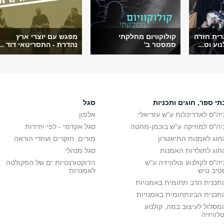
ית חזרה
קולוקוויום מחלקתי
מפגש עם יוצרי ארץ
ע וט...
סמסטר ב'
נהדרת - התסריטאי דוד ...
תי ספר, חוגים ותכניות
סגל
יה"ס לאדריכלות ע"ש עזריאלי
אלפון
יה"ס למוזיקה ע"ש בוכמן-מהטה
סגל אקדמי - לפי יחידות
חוג לאמנות התיאטרון
מורים, חוקרים ועוזרי הוראה
חוג לתולדות האמנות
סגל מנהלי
יה"ס לקולנוע וטלוויזיה ע"ש
הדוקטורנטיות.ים של הפקולטה
טיב טיש
לאמנויות
תכנית הרב תחומית באמנויות
תכנית הבינתחומית באמנויות
מסלול לעיצוב במה, קולנוע
טלוויזיה