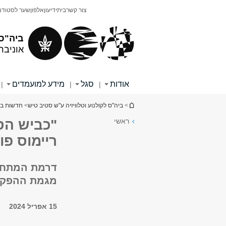
תוכן
תפריט
צור קשר
בית
ידיעון
אלפון
שער לסטודנ
עליון
ראשי
ביה"ס 
אוניבר
אודות
סגל
מידע למועמדים
|
|
|
הינך נמצא כאן
>
ביה"ס לקולנוע וטלוויזיה ע"ש סטיב טיש
>
חדשות בית
ראשי
"כביש הס
ריימוס פו
דרמת המתח 
מגמת ההפקה
15 אפריל 2024