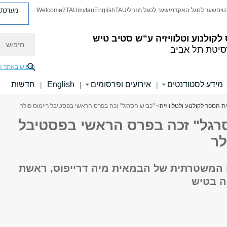
מערכת פ
טים
שער לסגל האקדמי
שער לסגל מנהלי
TAU
English
mytau
Welcome2TAU
חיפוש
לקולנוע וטלוויזיה ע"ש סטיב טיש
סיטת תל אביב
חיפוש באתר ז
מידע לסטודנטים
אירועים ופרסומים
English
חדשות
|
|
|
 הספר לקולנוע ולטלוויזיה
> "כביש הסרגל" זכה בפרס הראשי בפסטיבל ריימוס פולר
רגל" זכה בפרס הראשי בפסטיבל
לר
המשטרתית של הבמאית מיה דרייפוס, ראשת
 בטיש