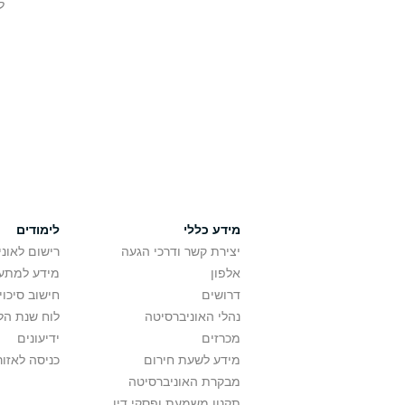
ל
מידע כללי
לימודים
יצירת קשר ודרכי הגעה
רישום לאונ
אלפון
מידע למתענ
דרושים
חישוב סיכוי
נהלי האוניברסיטה
לוח שנת הל
מכרזים
ידיעונים
מידע לשעת חירום
כניסה לאזור
מבקרת האוניברסיטה
תקנון משמעת ופסקי דין