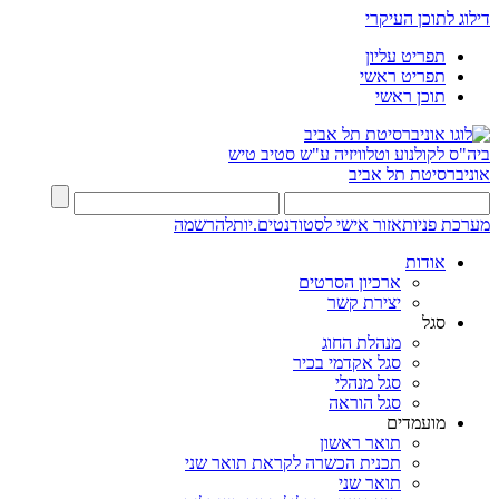
דילוג לתוכן העיקרי
תפריט עליון
תפריט ראשי
תוכן ראשי
ביה"ס לקולנוע וטלוויזיה ע"ש סטיב טיש
אוניברסיטת תל אביב
מערכת פניות
אזור אישי לסטודנטים.יות
להרשמה
אודות
ארכיון הסרטים
יצירת קשר
סגל
מנהלת החוג
סגל אקדמי בכיר
סגל מנהלי
סגל הוראה
מועמדים
תואר ראשון
תכנית הכשרה לקראת תואר שני
תואר שני