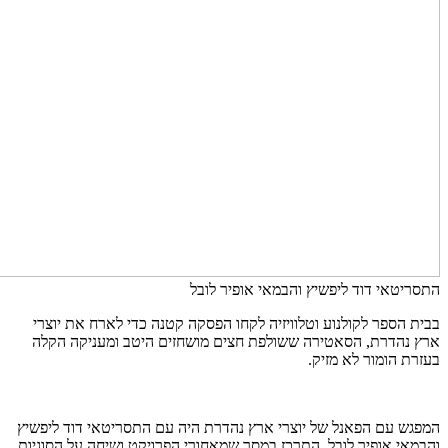
התסריטאי דוד ליפשיץ והבמאי אופיר לובל
בבית הספר לקולנוע וטלוויזיה לקחו הפסקה קטנה כדי לארח את יוצרי
ארץ נהדרת, הסאטירה ששולפת חצים מושחזים היטב ומעניקה הקלה
בעזרת הומור לא מזיק.
המפגש עם הפאנל של יוצרי ארץ נהדרת היה עם התסריטאי דוד ליפשיץ
והבמאי אופיר לובל, התרכז במסר שמאחורי הפרויקט ושיחה על הסוגיות