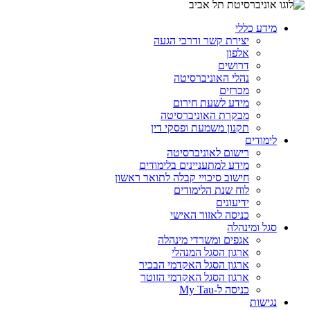
מידע כללי
יצירת קשר ודרכי הגעה
אלפון
דרושים
נהלי האוניברסיטה
מכרזים
מידע לשעת חירום
מבקרת האוניברסיטה
תקנון משמעת ופסקי דין
לימודים
רישום לאוניברסיטה
מידע למתעניינים בלימודים
חישוב סיכויי קבלה לתואר ראשון
לוח שנת הלימודים
ידיעונים
כניסה לאזור האישי
סגל ומינהלה
אגפים ומשרדי מינהלה
ארגון הסגל המנהלי
ארגון הסגל האקדמי הבכיר
ארגון הסגל האקדמי הזוטר
כניסה ל-My Tau
נגישות