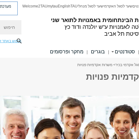
מערכת פ
טים
שער לסגל האקדמי
שער לסגל מנהלי
TAU
English
mytau
Welcome2TAU
 הבינתחומית באמנויות לתואר שני
חיפוש
ה לאמנויות
ע"ש יולנדה ודוד כץ
סיטת תל אביב
חיפוש באתר ז
סטודנטים
בוגרים
מחקר ופרסומים
|
|
גל אקדמי בכיר
> משרות אקדמיות פנויות
דמיות פנויות