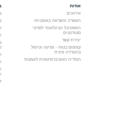
אודות
ב
אירועים
ב
העשרה והשראה באמנויות
ב
הפסטיבל הבינלאומי לסרטי
ה
סטודנטים
ה
יצירת קשר
ב
קמפוס בטוח - מניעה וטיפול
ס
בהטרדה מינית
ה
הגלריה האוניברסיטאית לאמנות
ה
ה
ו
ל