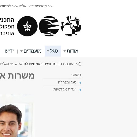
תוכן
תפריט
צור קשר
בית
ידיעון
אלפון
שער לסטודנ
עליון
ראשי
התכנית
הפקולט
אוניבר
אודות
סגל
מועמדים
ידיעון
|
|
הינך נמצא כאן
>
התכנית הבינתחומית באמנויות לתואר שני
>
סגל
>
ס
משרות אק
ראשי
סגל ומנהלה
ועדות אקדמיות