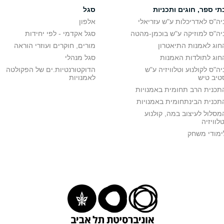
תי ספר, חוגים ותכניות
סגל
יה"ס לאדריכלות ע"ש עזריאלי
אלפון
יה"ס למוזיקה ע"ש בוכמן-מהטה
סגל אקדמי - לפי יחידות
חוג לאמנות התיאטרון
מורים, חוקרים ועוזרי הוראה
חוג לתולדות האמנות
סגל מנהלי
יה"ס לקולנוע וטלוויזיה ע"ש
הדוקטורנטיות.ים של הפקולטה
טיב טיש
לאמנויות
תכנית הרב תחומית באמנויות
תכנית הבינתחומית באמנויות
מסלול לעיצוב במה, קולנוע
טלוויזיה
ימודי משחק