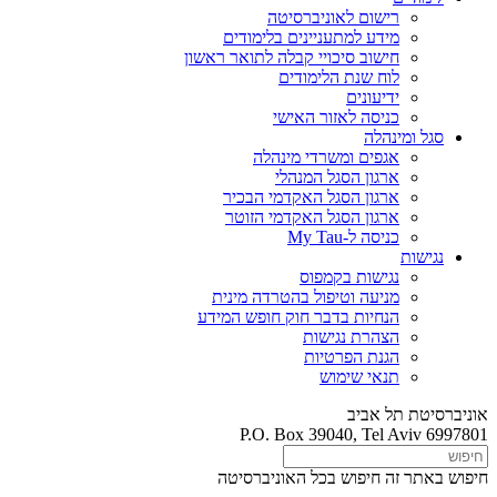
רישום לאוניברסיטה
מידע למתעניינים בלימודים
חישוב סיכויי קבלה לתואר ראשון
לוח שנת הלימודים
ידיעונים
כניסה לאזור האישי
סגל ומינהלה
אגפים ומשרדי מינהלה
ארגון הסגל המנהלי
ארגון הסגל האקדמי הבכיר
ארגון הסגל האקדמי הזוטר
כניסה ל-My Tau
נגישות
נגישות בקמפוס
מניעה וטיפול בהטרדה מינית
הנחיות בדבר חוק חופש המידע
הצהרת נגישות
הגנת הפרטיות
תנאי שימוש
אוניברסיטת תל אביב
P.O. Box 39040, Tel Aviv 6997801
חיפוש באתר זה
חיפוש בכל האוניברסיטה