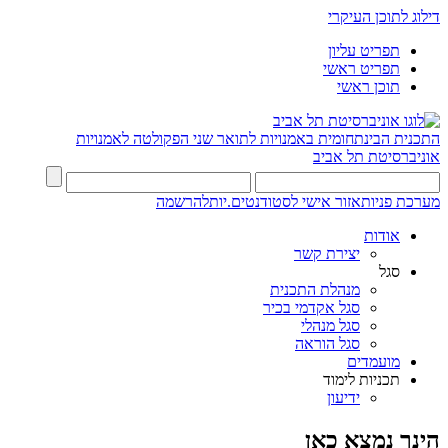
דילוג לתוכן העיקרי
תפריט עליון
תפריט ראשי
תוכן ראשי
התכנית הבינתחומית באמנויות לתואר שני
הפקולטה לאמנויות
אוניברסיטת תל אביב
מערכת פניות
אזור אישי לסטודנטים.יות
להרשמה
אודות
יצירת קשר
סגל
מנהלת התכנית
סגל אקדמי בכיר
סגל מנהלי
סגל הוראה
מועמדים
תכניות לימוד
ידיעון
הינך נמצא כאן