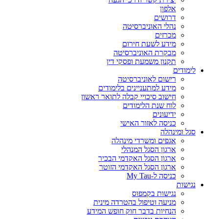
אלפון
דרושים
נהלי האוניברסיטה
מכרזים
מידע לשעת חירום
מבקרת האוניברסיטה
תקנון משמעת ופסקי דין
לימודים
רישום לאוניברסיטה
מידע למתעניינים בלימודים
חישוב סיכויי קבלה לתואר ראשון
לוח שנת הלימודים
ידיעונים
כניסה לאזור האישי
סגל ומינהלה
אגפים ומשרדי מינהלה
ארגון הסגל המנהלי
ארגון הסגל האקדמי הבכיר
ארגון הסגל האקדמי הזוטר
כניסה ל-My Tau
נגישות
נגישות בקמפוס
מניעה וטיפול בהטרדה מינית
הנחיות בדבר חוק חופש המידע