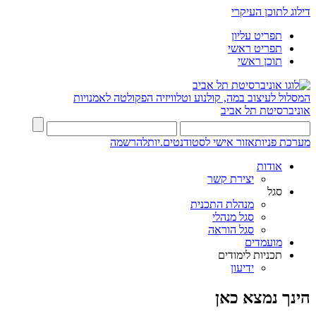
דילוג לתוכן העיקרי
תפריט עליון
תפריט ראשי
תוכן ראשי
המסלול לעיצוב במה, קולנוע וטלוויזיה
הפקולטה לאמנויות
אוניברסיטת תל אביב
מערכת פניות
אזור אישי לסטודנטים.יות
להרשמה
אודות
יצירת קשר
סגל
מנהלת התכנית
סגל מנהלי
סגל הוראה
מועמדים
תכניות לימודים
ידיעון
הינך נמצא כאן