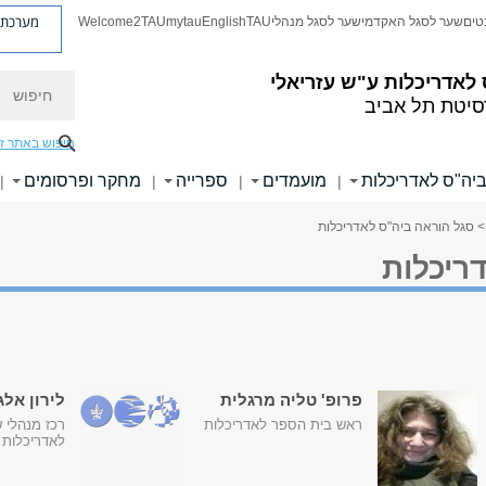
מערכת פ
טים
שער לסגל האקדמי
שער לסגל מנהלי
TAU
English
mytau
Welcome2TAU
חיפוש
לאדריכלות ע"ש עזריאלי
סיטת תל אביב
חיפוש באתר ז
 ביה"ס לאדריכלות
מועמדים
ספרייה
מחקר ופרסומים
|
|
|
|
> סגל הוראה ביה"ס לאדריכלות
ריכלות
פרופ' טליה מרגלית
לירון אלג
ראש בית הספר לאדריכלות
רכז מנהלי 
לאדריכלות