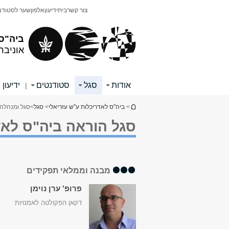
תוכן
תפריט
צור קשר
בית
ידיעון
אלפון
שער לסטודנ
עליון
ראשי
ביה"ס 
אוניבר
אודות
סגל
סטודנטים
ידיעון
|
הינך נמצא כאן
>
ביה"ס לאדריכלות ע"ש עזריאלי
>
סגל
>
סגל ומנהלה
סגל הוראה ביה"ס לאד
מבנה וממלאי תפקידים
פרופ' ערן נוימן
דקאן הפקולטה לאמנויות