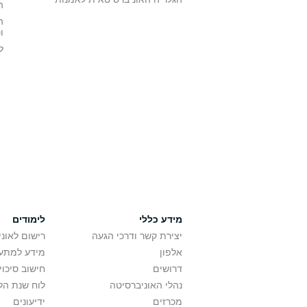
ה
ה
ו
ל
מידע כללי
לימודים
יצירת קשר ודרכי הגעה
רישום לאונ
אלפון
מידע למתענ
דרושים
חישוב סיכוי
נהלי האוניברסיטה
לוח שנת הל
מכרזים
ידיעונים