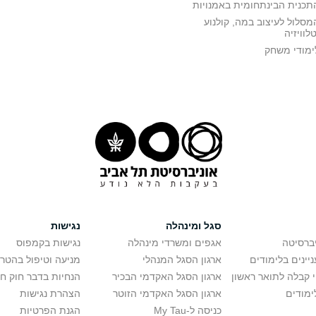
תכנית הבינתחומית באמנויות
מסלול לעיצוב במה, קולנוע
טלוויזיה
ימודי משחק
סגל ומינהלה
נגישות
יברסיטה
אגפים ומשרדי מינהלה
נגישות בקמפוס
יינים בלימודים
ארגון הסגל המנהלי
מניעה וטיפול בהטר
י קבלה לתואר ראשון
ארגון הסגל האקדמי הבכיר
הנחיות בדבר חוק ח
ימודים
ארגון הסגל האקדמי הזוטר
הצהרת נגישות
כניסה ל-My Tau
הגנת הפרטיות