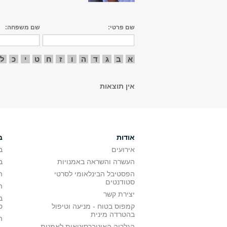
שם פרטי:
שם משפחה:
א
ב
ג
ד
ה
ו
ז
ח
ט
י
כ
ל
אין תוצאות
אודות
ב
אירועים
ב
העשרה והשראה באמנויות
ב
הפסטיבל הבינלאומי לסרטי
ה
סטודנטים
ה
יצירת קשר
ב
קמפוס בטוח - מניעה וטיפול
ס
בהטרדה מינית
ה
הגלריה האוניברסיטאית לאמנות