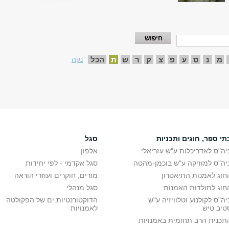
מ
נ
ס
ע
פ
צ
ק
ר
ש
ת
הכל
נקה
תי ספר, חוגים ותכניות
סגל
יה"ס לאדריכלות ע"ש עזריאלי
אלפון
יה"ס למוזיקה ע"ש בוכמן-מהטה
סגל אקדמי - לפי יחידות
חוג לאמנות התיאטרון
מורים, חוקרים ועוזרי הוראה
חוג לתולדות האמנות
סגל מנהלי
יה"ס לקולנוע וטלוויזיה ע"ש
הדוקטורנטיות.ים של הפקולטה
טיב טיש
לאמנויות
תכנית הרב תחומית באמנויות