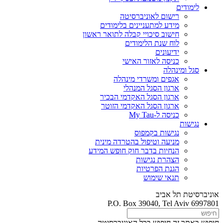
לימודים
רישום לאוניברסיטה
מידע למתעניינים בלימודים
חישוב סיכויי קבלה לתואר ראשון
לוח שנת הלימודים
ידיעונים
כניסה לאזור האישי
סגל ומינהלה
אגפים ומשרדי מינהלה
ארגון הסגל המנהלי
ארגון הסגל האקדמי הבכיר
ארגון הסגל האקדמי הזוטר
כניסה ל-My Tau
נגישות
נגישות בקמפוס
מניעה וטיפול בהטרדה מינית
הנחיות בדבר חוק חופש המידע
הצהרת נגישות
הגנת הפרטיות
תנאי שימוש
אוניברסיטת תל אביב
P.O. Box 39040, Tel Aviv 6997801
חיפוש באתר זה
חיפוש בכל האוניברסיטה