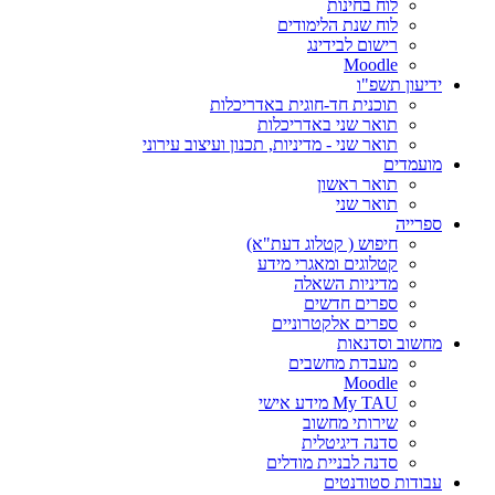
לוח בחינות
לוח שנת הלימודים
רישום לבידינג
Moodle
ידיעון תשפ"ו
תוכנית חד-חוגית באדריכלות
תואר שני באדריכלות
תואר שני - מדיניות, תכנון ועיצוב עירוני
מועמדים
תואר ראשון
תואר שני
ספרייה
חיפוש ( קטלוג דעת"א)
קטלוגים ומאגרי מידע
מדיניות השאלה
ספרים חדשים
ספרים אלקטרוניים
מחשוב וסדנאות
מעבדת מחשבים
Moodle
My TAU מידע אישי
שירותי מחשוב
סדנה דיגיטלית
סדנה לבניית מודלים
עבודות סטודנטים