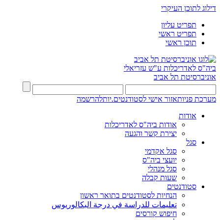
דילוג לתוכן העיקרי
תפריט עליון
תפריט ראשי
תוכן ראשי
ביה"ס לאדריכלות ע"ש עזריאלי
אוניברסיטת תל אביב
מערכת פניות
אזור אישי לסטודנטים.יות
להרשמה
אודות
אודות ביה"ס לאדריכלות
יצירת קשר והגעה
סגל
סגל אקדמי
יועצי ביה"ס
סגל מנהלי
שעות קבלה
סטודנטים
הנחיות לסטודנטים בתואר ראשון
تعليمات للدراسة في درجة البكالوريوس
חיפוש קורסים