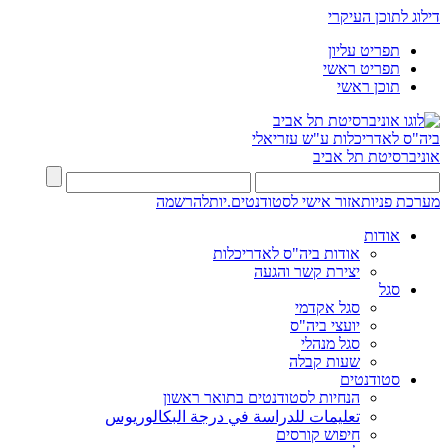
דילוג לתוכן העיקרי
תפריט עליון
תפריט ראשי
תוכן ראשי
ביה"ס לאדריכלות ע"ש עזריאלי
אוניברסיטת תל אביב
מערכת פניות
אזור אישי לסטודנטים.יות
להרשמה
אודות
אודות ביה"ס לאדריכלות
יצירת קשר והגעה
סגל
סגל אקדמי
יועצי ביה"ס
סגל מנהלי
שעות קבלה
סטודנטים
הנחיות לסטודנטים בתואר ראשון
تعليمات للدراسة في درجة البكالوريوس
חיפוש קורסים