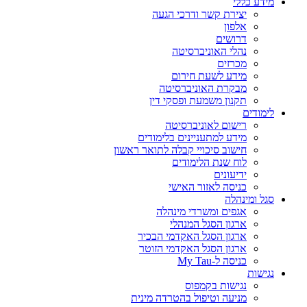
מידע כללי
יצירת קשר ודרכי הגעה
אלפון
דרושים
נהלי האוניברסיטה
מכרזים
מידע לשעת חירום
מבקרת האוניברסיטה
תקנון משמעת ופסקי דין
לימודים
רישום לאוניברסיטה
מידע למתעניינים בלימודים
חישוב סיכויי קבלה לתואר ראשון
לוח שנת הלימודים
ידיעונים
כניסה לאזור האישי
סגל ומינהלה
אגפים ומשרדי מינהלה
ארגון הסגל המנהלי
ארגון הסגל האקדמי הבכיר
ארגון הסגל האקדמי הזוטר
כניסה ל-My Tau
נגישות
נגישות בקמפוס
מניעה וטיפול בהטרדה מינית