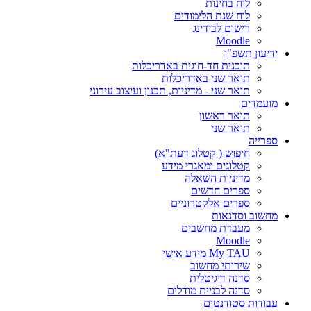
לוח בחינות
לוח שנת הלימודים
רישום לבידינג
Moodle
ידיעון תשפ"ו
תוכנית חד-חוגית באדריכלות
תואר שני באדריכלות
תואר שני - מדיניות, תכנון ועיצוב עירוני
מועמדים
תואר ראשון
תואר שני
ספרייה
חיפוש ( קטלוג דעת"א)
קטלוגים ומאגרי מידע
מדיניות השאלה
ספרים חדשים
ספרים אלקטרוניים
מחשוב וסדנאות
מעבדת מחשבים
Moodle
My TAU מידע אישי
שירותי מחשוב
סדנה דיגיטלית
סדנה לבניית מודלים
עבודות סטודנטים