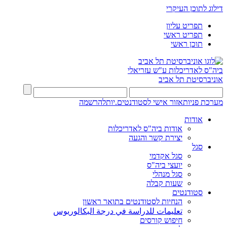
דילוג לתוכן העיקרי
תפריט עליון
תפריט ראשי
תוכן ראשי
ביה"ס לאדריכלות ע"ש עזריאלי
אוניברסיטת תל אביב
מערכת פניות
אזור אישי לסטודנטים.יות
להרשמה
אודות
אודות ביה"ס לאדריכלות
יצירת קשר והגעה
סגל
סגל אקדמי
יועצי ביה"ס
סגל מנהלי
שעות קבלה
סטודנטים
הנחיות לסטודנטים בתואר ראשון
تعليمات للدراسة في درجة البكالوريوس
חיפוש קורסים