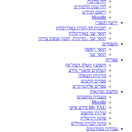
לוח בחינות
לוח שנת הלימודים
רישום לבידינג
Moodle
ידיעון תשפ"ו
תוכנית חד-חוגית באדריכלות
תואר שני באדריכלות
תואר שני - מדיניות, תכנון ועיצוב עירוני
מועמדים
תואר ראשון
תואר שני
ספרייה
חיפוש ( קטלוג דעת"א)
קטלוגים ומאגרי מידע
מדיניות השאלה
ספרים חדשים
ספרים אלקטרוניים
מחשוב וסדנאות
מעבדת מחשבים
Moodle
My TAU מידע אישי
שירותי מחשוב
סדנה דיגיטלית
סדנה לבניית מודלים
עבודות סטודנטים