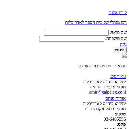
לירון אלגם
רכז מנהלי של בית הספר לאדריכלות
שם פרטי:
שם משפחה:
נקה
תוצאות חיפוש עבור האות פ
עמיר פלג
יחידה:
ביה"ס לאדריכלות
תפקיד:
עמית הוראה
amir@galpeleg.co.il
אורית פנחס
יחידה:
ביה"ס לאדריכלות
תפקיד:
סגל אקדמי בכיר
טלפון:
03-6405556
פקס: