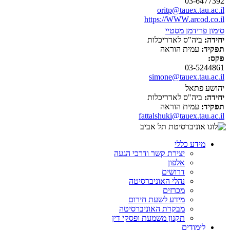
03-6477392
oritp@tauex.tau.ac.il
https://WWW.arcod.co.il
סימון פרידמן מסטיי
יחידה:
ביה"ס לאדריכלות
תפקיד:
עמית הוראה
פקס:
03-5244861
simone@tauex.tau.ac.il
יהושע פתאל
יחידה:
ביה"ס לאדריכלות
תפקיד:
עמית הוראה
fattalshuki@tauex.tau.ac.il
מידע כללי
יצירת קשר ודרכי הגעה
אלפון
דרושים
נהלי האוניברסיטה
מכרזים
מידע לשעת חירום
מבקרת האוניברסיטה
תקנון משמעת ופסקי דין
לימודים