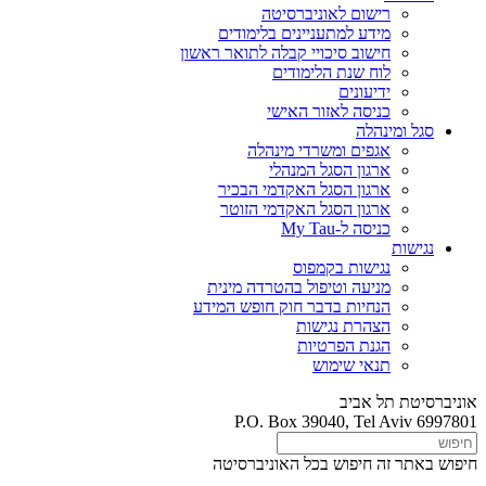
רישום לאוניברסיטה
מידע למתעניינים בלימודים
חישוב סיכויי קבלה לתואר ראשון
לוח שנת הלימודים
ידיעונים
כניסה לאזור האישי
סגל ומינהלה
אגפים ומשרדי מינהלה
ארגון הסגל המנהלי
ארגון הסגל האקדמי הבכיר
ארגון הסגל האקדמי הזוטר
כניסה ל-My Tau
נגישות
נגישות בקמפוס
מניעה וטיפול בהטרדה מינית
הנחיות בדבר חוק חופש המידע
הצהרת נגישות
הגנת הפרטיות
תנאי שימוש
אוניברסיטת תל אביב
P.O. Box 39040, Tel Aviv 6997801
חיפוש באתר זה
חיפוש בכל האוניברסיטה