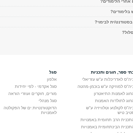
 אחרי הלימודים?
ש בלימודים?
סטודנט/ית לבימוי?
לול?
תי ספר, חוגים ותכניות
סגל
יה"ס לאדריכלות ע"ש עזריאלי
אלפון
יה"ס למוזיקה ע"ש בוכמן-מהטה
סגל אקדמי - לפי יחידות
חוג לאמנות התיאטרון
מורים, חוקרים ועוזרי הוראה
חוג לתולדות האמנות
סגל מנהלי
יה"ס לקולנוע וטלוויזיה ע"ש
הדוקטורנטיות.ים של הפקולטה
טיב טיש
לאמנויות
תכנית הרב תחומית באמנויות
תכנית הבינתחומית באמנויות