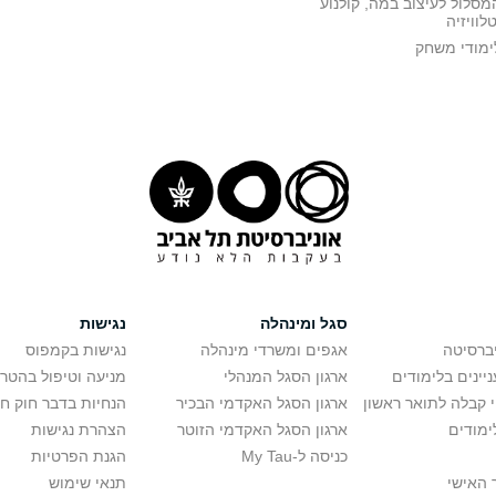
מסלול לעיצוב במה, קולנוע
טלוויזיה
ימודי משחק
סגל ומינהלה
נגישות
יברסיטה
אגפים ומשרדי מינהלה
נגישות בקמפוס
יינים בלימודים
ארגון הסגל המנהלי
מניעה וטיפול בהטר
י קבלה לתואר ראשון
ארגון הסגל האקדמי הבכיר
הנחיות בדבר חוק ח
ימודים
ארגון הסגל האקדמי הזוטר
הצהרת נגישות
כניסה ל-My Tau
הגנת הפרטיות
 האישי
תנאי שימוש