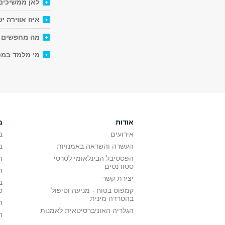
לאן ממשיכים
איזו אווירה י
מה מחפשים ב
מי מלמד במס
אודות
ב
אירועים
ב
העשרה והשראה באמנויות
ב
הפסטיבל הבינלאומי לסרטי
ה
סטודנטים
ה
יצירת קשר
ב
קמפוס בטוח - מניעה וטיפול
ס
בהטרדה מינית
ה
הגלריה האוניברסיטאית לאמנות
ה