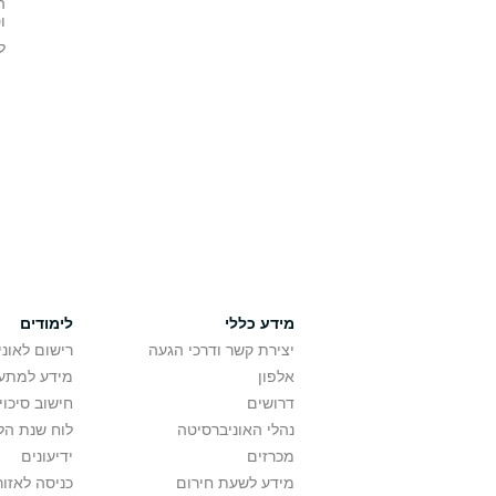
ה
ו
ל
מידע כללי
לימודים
יצירת קשר ודרכי הגעה
רישום לאונ
אלפון
מידע למתענ
דרושים
חישוב סיכוי
נהלי האוניברסיטה
לוח שנת הל
מכרזים
ידיעונים
מידע לשעת חירום
כניסה לאזור