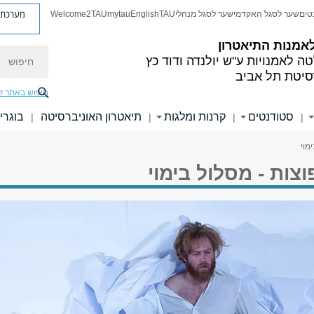
מערכת פ
טים
שער לסגל האקדמי
שער לסגל מנהלי
TAU
English
mytau
Welcome2TAU
אמנות התיאטרון
חיפוש
ה לאמנויות
ע"ש יולנדה ודוד כץ
סיטת תל אביב
חיפוש באתר ז
סטודנטים
קרנות ומלגות
תיאטרון האוניברסיטה
בוגרי
|
|
|
|
מוי
צות - מסלול בימוי