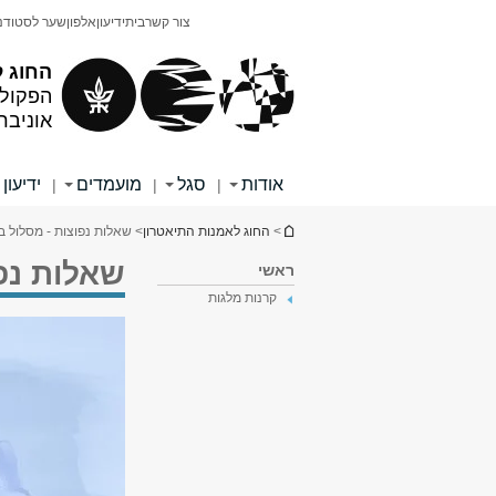
תוכן
תפריט
צור קשר
בית
ידיעון
אלפון
שער לסטודנ
עליון
ראשי
החוג ל
הפקולט
אוניבר
אודות
סגל
מועמדים
ידיעון
|
|
|
הינך נמצא כאן
>
החוג לאמנות התיאטרון
> שאלות נפוצות - מסלול בי
שאלות נפו
ראשי
קרנות מלגות