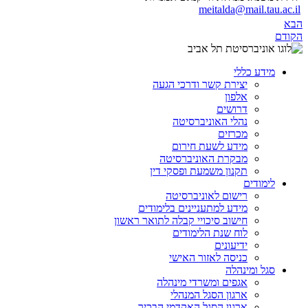
meitalda@mail.tau.ac.il
הבא
הקודם
מידע כללי
יצירת קשר ודרכי הגעה
אלפון
דרושים
נהלי האוניברסיטה
מכרזים
מידע לשעת חירום
מבקרת האוניברסיטה
תקנון משמעת ופסקי דין
לימודים
רישום לאוניברסיטה
מידע למתעניינים בלימודים
חישוב סיכויי קבלה לתואר ראשון
לוח שנת הלימודים
ידיעונים
כניסה לאזור האישי
סגל ומינהלה
אגפים ומשרדי מינהלה
ארגון הסגל המנהלי
ארגון הסגל האקדמי הבכיר