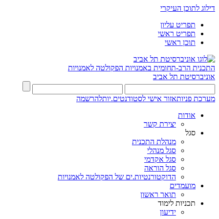
דילוג לתוכן העיקרי
תפריט עליון
תפריט ראשי
תוכן ראשי
התכנית הרב-תחומית באמנויות
הפקולטה לאמנויות
אוניברסיטת תל אביב
מערכת פניות
אזור אישי לסטודנטים.יות
להרשמה
אודות
יצירת קשר
סגל
מנהלת התכנית
סגל מנהלי
סגל אקדמי
סגל הוראה
הדוקטורנטיות.ים של הפקולטה לאמנויות
מועמדים
תואר ראשון
תכניות לימוד
ידיעון