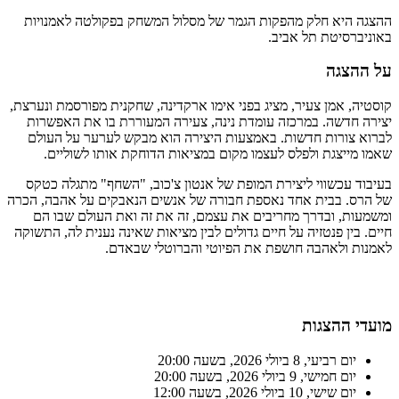
ההצגה היא חלק מהפקות הגמר של מסלול המשחק בפקולטה לאמנויות
באוניברסיטת תל אביב.
על ההצגה
קוסטיה, אמן צעיר, מציג בפני אימו ארקדינה, שחקנית מפורסמת ונערצת,
יצירה חדשה. במרכזה עומדת נינה, צעירה המעוררת בו את האפשרות
לברוא צורות חדשות. באמצעות היצירה הוא מבקש לערער על העולם
שאמו מייצגת ולפלס לעצמו מקום במציאות הדוחקת אותו לשוליים.
בעיבוד עכשווי ליצירת המופת של אנטון צ'כוב, "השחף" מתגלה כטקס
של הרס. בבית אחד נאספת חבורה של אנשים הנאבקים על אהבה, הכרה
ומשמעות, ובדרך מחריבים את עצמם, זה את זה ואת העולם שבו הם
חיים. בין פנטזיה על חיים גדולים לבין מציאות שאינה נענית לה, התשוקה
לאמנות ולאהבה חושפת את הפיוטי והברוטלי שבאדם.
מועדי ההצגות
יום רביעי, 8 ביולי 2026, בשעה 20:00
יום חמישי, 9 ביולי 2026, בשעה 20:00
יום שישי, 10 ביולי 2026, בשעה 12:00