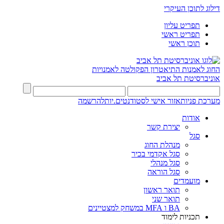
דילוג לתוכן העיקרי
תפריט עליון
תפריט ראשי
תוכן ראשי
החוג לאמנות התיאטרון
הפקולטה לאמנויות
אוניברסיטת תל אביב
מערכת פניות
אזור אישי לסטודנטים.יות
להרשמה
אודות
יצירת קשר
סגל
מנהלת החוג
סגל אקדמי בכיר
סגל מנהלי
סגל הוראה
מועמדים
תואר ראשון
תואר שני
BA ו MFA במשחק למצטיינים
תכניות לימוד