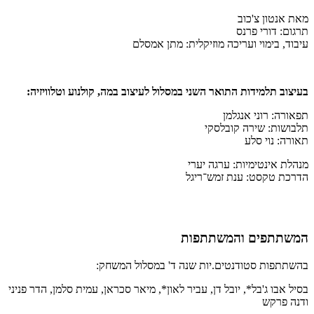
מאת אנטון צ'כוב
תרגום: דורי פרנס
עיבוד, בימוי ועריכה מוזיקלית: מתן אמסלם
בעיצוב תלמידות התואר השני במסלול לעיצוב במה, קולנוע וטלוויזיה:
תפאורה: רוני אנגלמן
תלבושות: שירה קובלסקי
תאורה: נוי סלע
מנהלת אינטימיות: ערגה יערי
הדרכת טקסט: ענת זמש־ריגל
המשתתפים והמשתתפות
בהשתתפות סטודנטים.יות שנה ד' במסלול המשחק:
בסיל אבו ג'בל*, יובל דן, עביר לאון*, מיאר סכראן, עמית סלמן, הדר פניני
ודנה פרקש