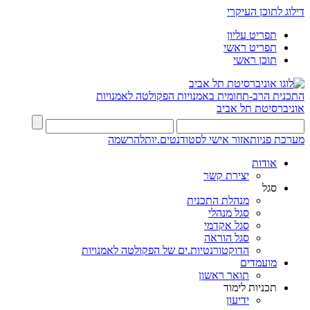
דילוג לתוכן העיקרי
תפריט עליון
תפריט ראשי
תוכן ראשי
התכנית הרב-תחומית באמנויות
הפקולטה לאמנויות
אוניברסיטת תל אביב
מערכת פניות
אזור אישי לסטודנטים.יות
להרשמה
אודות
יצירת קשר
סגל
מנהלת התכנית
סגל מנהלי
סגל אקדמי
סגל הוראה
הדוקטורנטיות.ים של הפקולטה לאמנויות
מועמדים
תואר ראשון
תכניות לימוד
ידיעון