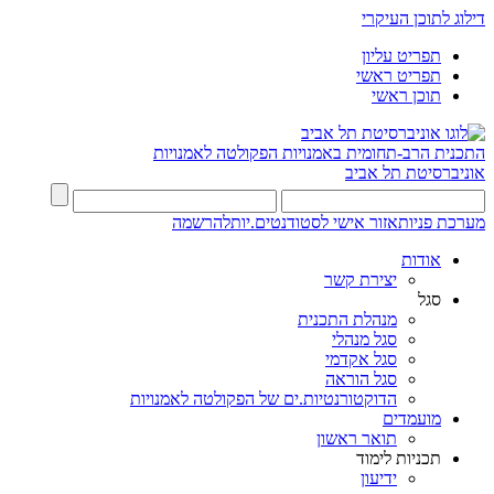
דילוג לתוכן העיקרי
תפריט עליון
תפריט ראשי
תוכן ראשי
התכנית הרב-תחומית באמנויות
הפקולטה לאמנויות
אוניברסיטת תל אביב
מערכת פניות
אזור אישי לסטודנטים.יות
להרשמה
אודות
יצירת קשר
סגל
מנהלת התכנית
סגל מנהלי
סגל אקדמי
סגל הוראה
הדוקטורנטיות.ים של הפקולטה לאמנויות
מועמדים
תואר ראשון
תכניות לימוד
ידיעון