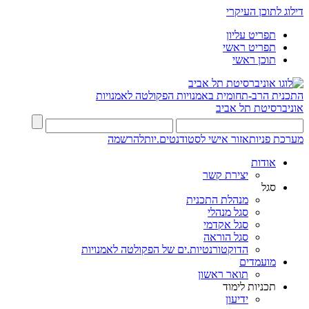
דילוג לתוכן העיקרי
תפריט עליון
תפריט ראשי
תוכן ראשי
התכנית הרב-תחומית באמנויות
הפקולטה לאמנויות
אוניברסיטת תל אביב
מערכת פניות
אזור אישי לסטודנטים.יות
להרשמה
אודות
יצירת קשר
סגל
מנהלת התכנית
סגל מנהלי
סגל אקדמי
סגל הוראה
הדוקטורנטיות.ים של הפקולטה לאמנויות
מועמדים
תואר ראשון
תכניות לימוד
ידיעון