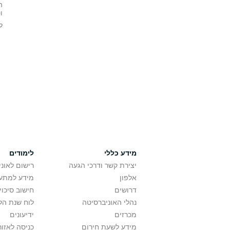
ה
ו
ל
מידע כללי
לימודים
יצירת קשר ודרכי הגעה
רישום לאונ
אלפון
מידע למתענ
דרושים
חישוב סיכוי
נהלי האוניברסיטה
לוח שנת הל
מכרזים
ידיעונים
מידע לשעת חירום
כניסה לאזור