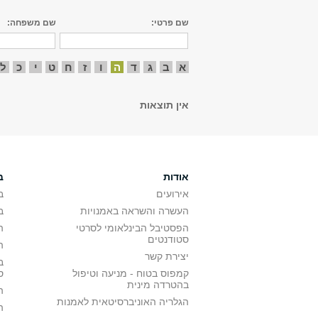
שם פרטי:
שם משפחה:
א
ב
ג
ד
ה
ו
ז
ח
ט
י
כ
ל
אין תוצאות
אודות
ב
אירועים
ב
העשרה והשראה באמנויות
ב
הפסטיבל הבינלאומי לסרטי
ה
סטודנטים
ה
יצירת קשר
ב
קמפוס בטוח - מניעה וטיפול
ס
בהטרדה מינית
ה
הגלריה האוניברסיטאית לאמנות
ה