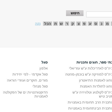
מ
נ
ס
ע
פ
צ
ק
ר
ש
ת
הכל
נקה
תי ספר, חוגים ותכניות
סגל
יה"ס לאדריכלות ע"ש עזריאלי
אלפון
יה"ס למוזיקה ע"ש בוכמן-מהטה
סגל אקדמי - לפי יחידות
חוג לאמנות התיאטרון
מורים, חוקרים ועוזרי הוראה
חוג לתולדות האמנות
סגל מנהלי
יה"ס לקולנוע וטלוויזיה ע"ש
הדוקטורנטיות.ים של הפקולטה
טיב טיש
לאמנויות
תכנית הרב תחומית באמנויות
תכנית הבינתחומית באמנויות