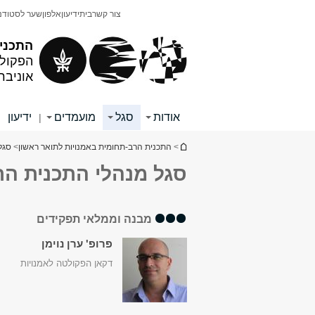
תוכן
תפריט
צור קשר
בית
ידיעון
אלפון
שער לסטודנ
עליון
ראשי
התכני
הפקולט
אוניבר
אודות
סגל
מועמדים
ידיעון
|
|
הינך נמצא כאן
>
התכנית הרב-תחומית באמנויות לתואר ראשון
>
סגל
סגל מנהלי התכנית הר
מבנה וממלאי תפקידים
פרופ' ערן נוימן
דקאן הפקולטה לאמנויות