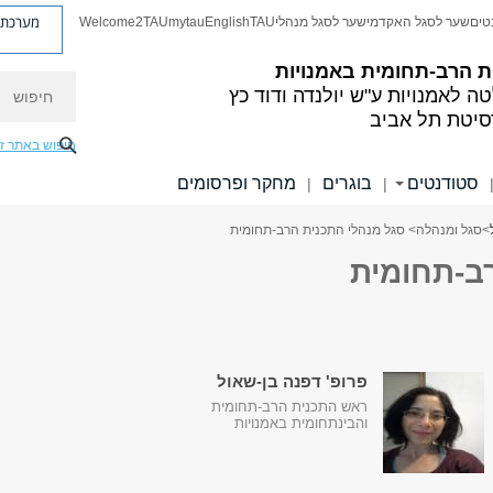
מערכת פ
טים
שער לסגל האקדמי
שער לסגל מנהלי
TAU
English
mytau
Welcome2TAU
ת הרב-תחומית באמנויות
חיפוש
ה לאמנויות
ע"ש יולנדה ודוד כץ
סיטת תל אביב
חיפוש באתר ז
סטודנטים
בוגרים
מחקר ופרסומים
|
|
>
סגל ומנהלה
> סגל מנהלי התכנית הרב-תחומית
ב-תחומית
פרופ' דפנה בן-שאול
ראש התכנית הרב-תחומית
והבינתחומית באמנויות