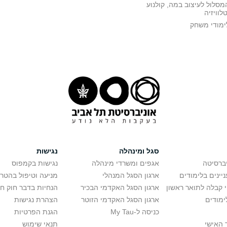
מסלול לעיצוב במה, קולנוע
טלוויזיה
ימודי משחק
סגל ומינהלה
נגישות
יברסיטה
אגפים ומשרדי מינהלה
נגישות בקמפוס
יינים בלימודים
ארגון הסגל המנהלי
מניעה וטיפול בהטר
י קבלה לתואר ראשון
ארגון הסגל האקדמי הבכיר
הנחיות בדבר חוק ח
ימודים
ארגון הסגל האקדמי הזוטר
הצהרת נגישות
כניסה ל-My Tau
הגנת הפרטיות
 האישי
תנאי שימוש