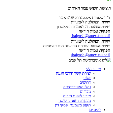
תוצאות חיפוש עבור האות ש
ד"ר שלומית אלכסנדרה שלגו איגר
יחידה:
הפקולטה לאמנויות
יחידת משנה:
חוג לאמנות התיאטרון
תפקיד:
עמית הוראה
shalgosh@tauex.tau.ac.il
יחידה:
הפקולטה לאמנויות
יחידת משנה:
התכנית הרב-תחומית באמנויות
תפקיד:
עמית הוראה
shalgosh@tauex.tau.ac.il
מידע כללי
יצירת קשר ודרכי הגעה
אלפון
דרושים
נהלי האוניברסיטה
מכרזים
מידע לשעת חירום
מבקרת האוניברסיטה
תקנון משמעת ופסקי דין
לימודים