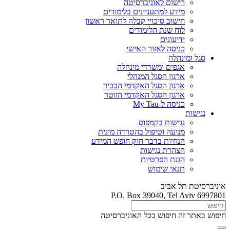
רישום לאוניברסיטה
מידע למתעניינים בלימודים
חישוב סיכויי קבלה לתואר ראשון
לוח שנת הלימודים
ידיעונים
כניסה לאזור האישי
סגל ומינהלה
אגפים ומשרדי מינהלה
ארגון הסגל המנהלי
ארגון הסגל האקדמי הבכיר
ארגון הסגל האקדמי הזוטר
כניסה ל-My Tau
נגישות
נגישות בקמפוס
מניעה וטיפול בהטרדה מינית
הנחיות בדבר חוק חופש המידע
הצהרת נגישות
הגנת הפרטיות
תנאי שימוש
אוניברסיטת תל אביב
P.O. Box 39040, Tel Aviv 6997801
חיפוש באתר זה
חיפוש בכל האוניברסיטה