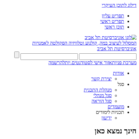
דילוג לתוכן העיקרי
תפריט עליון
תפריט ראשי
תוכן ראשי
המסלול לעיצוב במה, קולנוע וטלוויזיה
הפקולטה לאמנויות
אוניברסיטת תל אביב
מערכת פניות
אזור אישי לסטודנטים.יות
להרשמה
אודות
יצירת קשר
סגל
מנהלת התכנית
סגל מנהלי
סגל הוראה
מועמדים
תכניות לימודים
ידיעון
הינך נמצא כאן