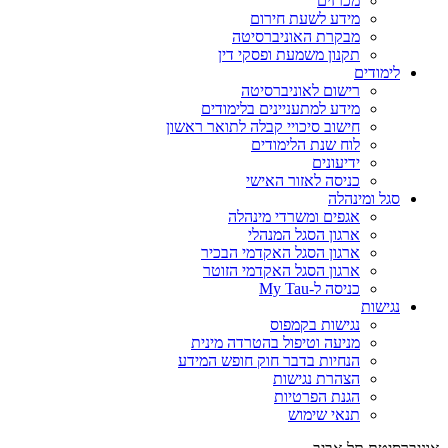
מכרזים
מידע לשעת חירום
מבקרת האוניברסיטה
תקנון משמעת ופסקי דין
לימודים
רישום לאוניברסיטה
מידע למתעניינים בלימודים
חישוב סיכויי קבלה לתואר ראשון
לוח שנת הלימודים
ידיעונים
כניסה לאזור האישי
סגל ומינהלה
אגפים ומשרדי מינהלה
ארגון הסגל המנהלי
ארגון הסגל האקדמי הבכיר
ארגון הסגל האקדמי הזוטר
כניסה ל-My Tau
נגישות
נגישות בקמפוס
מניעה וטיפול בהטרדה מינית
הנחיות בדבר חוק חופש המידע
הצהרת נגישות
הגנת הפרטיות
תנאי שימוש