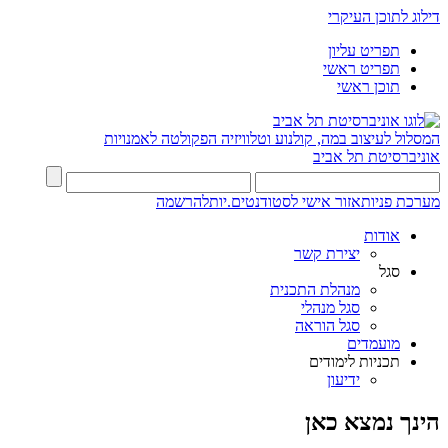
דילוג לתוכן העיקרי
תפריט עליון
תפריט ראשי
תוכן ראשי
המסלול לעיצוב במה, קולנוע וטלוויזיה
הפקולטה לאמנויות
אוניברסיטת תל אביב
מערכת פניות
אזור אישי לסטודנטים.יות
להרשמה
אודות
יצירת קשר
סגל
מנהלת התכנית
סגל מנהלי
סגל הוראה
מועמדים
תכניות לימודים
ידיעון
הינך נמצא כאן