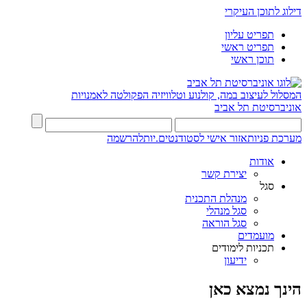
דילוג לתוכן העיקרי
תפריט עליון
תפריט ראשי
תוכן ראשי
המסלול לעיצוב במה, קולנוע וטלוויזיה
הפקולטה לאמנויות
אוניברסיטת תל אביב
מערכת פניות
אזור אישי לסטודנטים.יות
להרשמה
אודות
יצירת קשר
סגל
מנהלת התכנית
סגל מנהלי
סגל הוראה
מועמדים
תכניות לימודים
ידיעון
הינך נמצא כאן