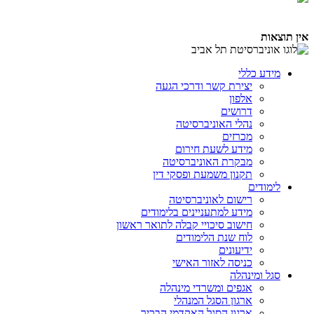
אין תוצאות
מידע כללי
יצירת קשר ודרכי הגעה
אלפון
דרושים
נהלי האוניברסיטה
מכרזים
מידע לשעת חירום
מבקרת האוניברסיטה
תקנון משמעת ופסקי דין
לימודים
רישום לאוניברסיטה
מידע למתעניינים בלימודים
חישוב סיכויי קבלה לתואר ראשון
לוח שנת הלימודים
ידיעונים
כניסה לאזור האישי
סגל ומינהלה
אגפים ומשרדי מינהלה
ארגון הסגל המנהלי
ארגון הסגל האקדמי הבכיר