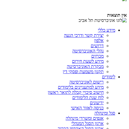
אין תוצאות
מידע כללי
יצירת קשר ודרכי הגעה
אלפון
דרושים
נהלי האוניברסיטה
מכרזים
מידע לשעת חירום
מבקרת האוניברסיטה
תקנון משמעת ופסקי דין
לימודים
רישום לאוניברסיטה
מידע למתעניינים בלימודים
חישוב סיכויי קבלה לתואר ראשון
לוח שנת הלימודים
ידיעונים
כניסה לאזור האישי
סגל ומינהלה
אגפים ומשרדי מינהלה
ארגון הסגל המנהלי
ארגון הסגל האקדמי הבכיר