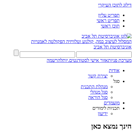
דילוג לתוכן העיקרי
תפריט עליון
תפריט ראשי
תוכן ראשי
המסלול לעיצוב במה, קולנוע וטלוויזיה
הפקולטה לאמנויות
אוניברסיטת תל אביב
מערכת פניות
אזור אישי לסטודנטים.יות
להרשמה
אודות
יצירת קשר
סגל
מנהלת התכנית
סגל מנהלי
סגל הוראה
מועמדים
תכניות לימודים
ידיעון
הינך נמצא כאן