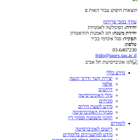
תוצאות חיפוש עבור האות פ
עודד במבי פרידמן
יחידה:
הפקולטה לאמנויות
יחידת משנה:
חוג לאמנות התיאטרון
תפקיד:
סגל אקדמי בכיר
טלפון:
03-6407230
frido@tauex.tau.ac.il
מידע כללי
יצירת קשר ודרכי הגעה
אלפון
דרושים
נהלי האוניברסיטה
מכרזים
מידע לשעת חירום
מבקרת האוניברסיטה
תקנון משמעת ופסקי דין
לימודים
רישום לאוניברסיטה
מידע למתעניינים בלימודים