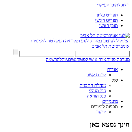
דילוג לתוכן העיקרי
תפריט עליון
תפריט ראשי
תוכן ראשי
המסלול לעיצוב במה, קולנוע וטלוויזיה
הפקולטה לאמנויות
אוניברסיטת תל אביב
מערכת פניות
אזור אישי לסטודנטים.יות
להרשמה
אודות
יצירת קשר
סגל
מנהלת התכנית
סגל מנהלי
סגל הוראה
מועמדים
תכניות לימודים
ידיעון
הינך נמצא כאן