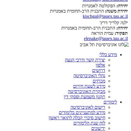
יחידה:
הפקולטה לאמנויות
יחידת משנה:
התכנית הרב-תחומית באמנויות
kischgal@tauex.tau.ac.il
ילנה קלריך דרץ'
יחידה:
התכנית הרב-תחומית באמנויות
תפקיד:
עמית הוראה
elenake@tauex.tau.ac.il
מידע כללי
יצירת קשר ודרכי הגעה
אלפון
דרושים
נהלי האוניברסיטה
מכרזים
מידע לשעת חירום
מבקרת האוניברסיטה
תקנון משמעת ופסקי דין
לימודים
רישום לאוניברסיטה
מידע למתעניינים בלימודים
חישוב סיכויי קבלה לתואר ראשון
לוח שנת הלימודים
ידיעונים