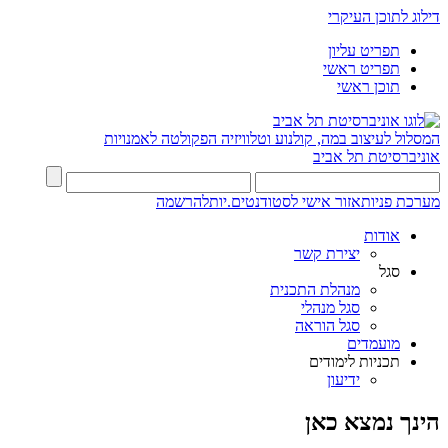
דילוג לתוכן העיקרי
תפריט עליון
תפריט ראשי
תוכן ראשי
המסלול לעיצוב במה, קולנוע וטלוויזיה
הפקולטה לאמנויות
אוניברסיטת תל אביב
מערכת פניות
אזור אישי לסטודנטים.יות
להרשמה
אודות
יצירת קשר
סגל
מנהלת התכנית
סגל מנהלי
סגל הוראה
מועמדים
תכניות לימודים
ידיעון
הינך נמצא כאן