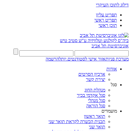
דילוג לתוכן העיקרי
תפריט עליון
תפריט ראשי
תוכן ראשי
ביה"ס לקולנוע וטלוויזיה ע"ש סטיב טיש
אוניברסיטת תל אביב
מערכת פניות
אזור אישי לסטודנטים.יות
להרשמה
אודות
ארכיון הסרטים
יצירת קשר
סגל
מנהלת החוג
סגל אקדמי בכיר
סגל מנהלי
סגל הוראה
מועמדים
תואר ראשון
תכנית הכשרה לקראת תואר שני
תואר שני