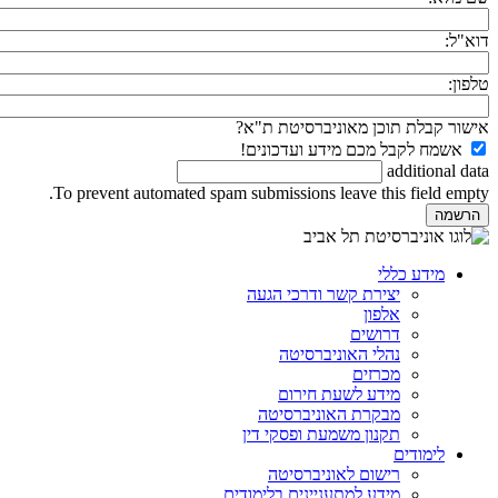
דוא"ל:
טלפון:
אישור קבלת תוכן מאוניברסיטת ת"א?
אשמח לקבל מכם מידע ועדכונים!
additional data
To prevent automated spam submissions leave this field empty.
מידע כללי
יצירת קשר ודרכי הגעה
אלפון
דרושים
נהלי האוניברסיטה
מכרזים
מידע לשעת חירום
מבקרת האוניברסיטה
תקנון משמעת ופסקי דין
לימודים
רישום לאוניברסיטה
מידע למתעניינים בלימודים