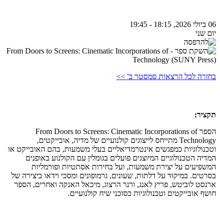
06 ביולי 2026, 18:15 - 19:45
יום שני
בחזרה לכל הרצאות סמסטר ב' >>
תקציר:
הספר From Doors to Screens: Cinematic Incorporations of
Technology מתייחס לייצוגים קולנועיים של מדיה, אובייקטים,
וטכנולוגיות כמפגשים אינטרמדיאליים בעלי משמעות, בהם האובייקט או
המדיה הטכנולוגיים המיוצגים פועלים בגומלין עם הקולנוע באופנים
המשפיעים על יצירת משמעות, ועל בחירות אסתטיות ופורמליות
בסרטים. במיקוד על דלתות, שעונים, גרמופונים ומסכי וידאו ביצירה של
ארנסט לוביטש, פריץ לאנג, ורנר הרצוג, מיכאל האנקה ואחרים, הספר
חושף אובייקטים וטכנולוגיות כסוכני שיח קולנועיים.