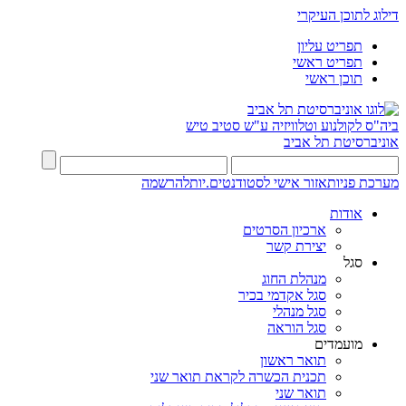
דילוג לתוכן העיקרי
תפריט עליון
תפריט ראשי
תוכן ראשי
ביה"ס לקולנוע וטלוויזיה ע"ש סטיב טיש
אוניברסיטת תל אביב
מערכת פניות
אזור אישי לסטודנטים.יות
להרשמה
אודות
ארכיון הסרטים
יצירת קשר
סגל
מנהלת החוג
סגל אקדמי בכיר
סגל מנהלי
סגל הוראה
מועמדים
תואר ראשון
תכנית הכשרה לקראת תואר שני
תואר שני