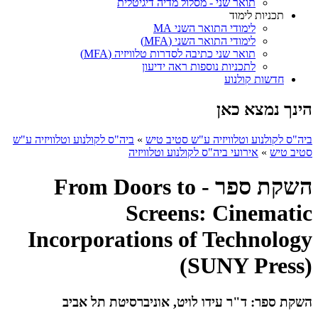
תואר שני - מסלול מדיה דיגיטלית
תכניות לימוד
לימודי התואר השני MA
לימודי התואר השני (MFA)
תואר שני כתיבה לסדרות טלוויזיה (MFA)
לתכניות נוספות ראה ידיעון
חדשות קולנוע
הינך נמצא כאן
ביה"ס לקולנוע וטלוויזיה ע"ש סטיב טיש
»
ביה"ס לקולנוע וטלוויזיה ע"ש
סטיב טיש
»
אירועי ביה"ס לקולנוע וטלוויזיה
השקת ספר - From Doors to
Screens: Cinematic
Incorporations of Technology
(SUNY Press)
השקת ספר: ד"ר עידו לויט, אוניברסיטת תל אביב