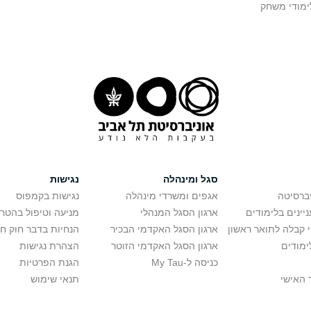
ימודי משחק
סגל ומינהלה
נגישות
יברסיטה
אגפים ומשרדי מינהלה
נגישות בקמפוס
יינים בלימודים
ארגון הסגל המנהלי
מניעה וטיפול בהטר
י קבלה לתואר ראשון
ארגון הסגל האקדמי הבכיר
הנחיות בדבר חוק ח
ימודים
ארגון הסגל האקדמי הזוטר
הצהרת נגישות
כניסה ל-My Tau
הגנת הפרטיות
 האישי
תנאי שימוש