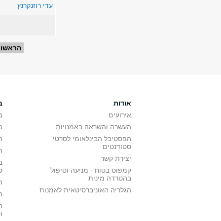
עדי רוזנקרנץ
עמודים
הראשון
אודות
ב
אירועים
ב
העשרה והשראה באמנויות
ב
הפסטיבל הבינלאומי לסרטי
ה
סטודנטים
ה
יצירת קשר
ב
קמפוס בטוח - מניעה וטיפול
ס
בהטרדה מינית
ה
הגלריה האוניברסיטאית לאמנות
ה
ה
ו