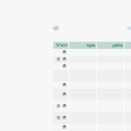
ה
טלפון
פקס
דוא"ל