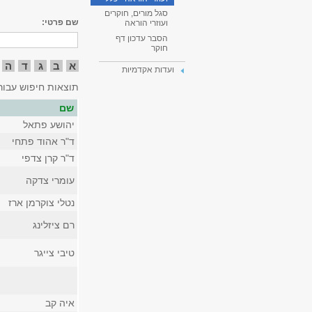
סגל מורים, חוקרים
שם פרטי:
ועוזרי הוראה
הסבר עדכון דף
חוקר
א
ב
ג
ד
ה
ועדות אקדמיות
תוצאות חיפוש עבור
שם
יהושע פתאל
ד"ר אהוד פתחי
ד"ר קרן צדפי
עומרי צדקה
נטלי צוקרמן ארז
רם ציזלינג
טיבי צייגר
איה קב