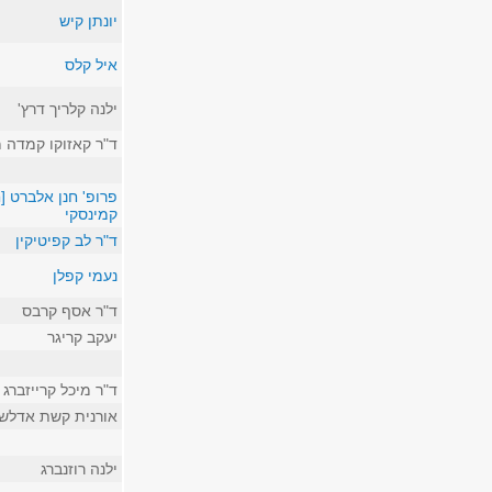
יונתן קיש
איל קלס
ילנה קלריך דרץ'
ד"ר קאזוקו קמדה 
פרופ' חנן אלברט [ח
קמינסקי
ד"ר לב קפיטיקין
נעמי קפלן
ד"ר אסף קרבס
יעקב קריגר
ד"ר מיכל קרייזברג
אורנית קשת אדלשט
ילנה רוזנברג