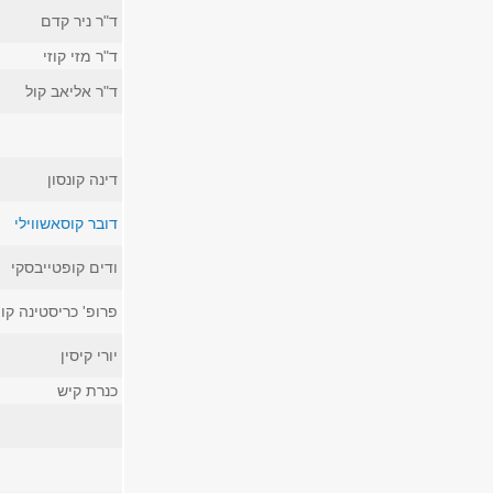
ד"ר ניר קדם
ד"ר מזי קוזי
ד"ר אליאב קול
דינה קונסון
דובר קוסאשווילי
ודים קופטייבסקי
פרופ' כריסטינה קו
יורי קיסין
כנרת קיש