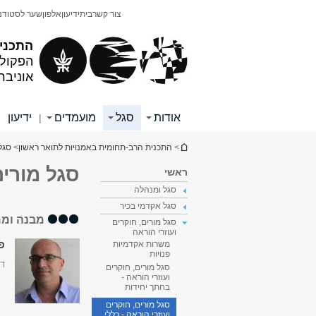
תוכן
תפריט
צור קשר
בית
ידיעון
אלפון
שער לסטודנ
עליון
ראשי
התכני
הפקולט
אוניבר
אודות
סגל
מועמדים
ידיעון
|
|
הינך נמצא כאן
>
התכנית הרב-תחומית באמנויות לתואר ראשון
>
סגל
סגל מורים
ראשי
סגל ומנהלה
סגל אקדמי בכיר
מבנה וממ
סגל מורים, חוקרים
ועוזרי הוראה
פר
משרות אקדמיות
פנויות
דק
סגל מורים, חוקרים
ועוזרי הוראה -
בחתך יחידות
סגל מורים, חוקרים
ועוזרי הוראה - כללי