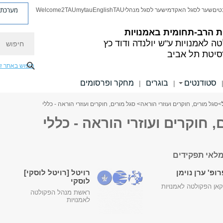
מערכת פ
טים
שער לסגל האקדמי
שער לסגל מנהלי
TAU
English
mytau
Welcome2TAU
ת הרב-תחומית באמנויות
חיפוש
ה לאמנויות
ע"ש יולנדה ודוד כץ
סיטת תל אביב
חיפוש באתר ז
סטודנטים
בוגרים
מחקר ופרסומים
|
|
>
סגל מורים, חוקרים ועוזרי הוראה
> סגל מורים, חוקרים ועוזרי הוראה - כללי
, חוקרים ועוזרי הוראה - כללי
לאי תפקידים
ופ' ערן נוימן
רויטל [רויטל לוסקי]
לוסקי
אן הפקולטה לאמנויות
ראשת מנהל הפקולטה
לאמנויות