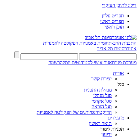
דילוג לתוכן העיקרי
תפריט עליון
תפריט ראשי
תוכן ראשי
התכנית הרב-תחומית באמנויות
הפקולטה לאמנויות
אוניברסיטת תל אביב
מערכת פניות
אזור אישי לסטודנטים.יות
להרשמה
אודות
יצירת קשר
סגל
מנהלת התכנית
סגל מנהלי
סגל אקדמי
סגל הוראה
הדוקטורנטיות.ים של הפקולטה לאמנויות
מועמדים
תואר ראשון
תכניות לימוד
ידיעון