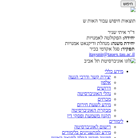
תוצאות חיפוש עבור האות ש
ד"ר איתי שניר
יחידה:
הפקולטה לאמנויות
יחידת משנה:
מנהלת ודיקנאט אמנויות
תפקיד:
סגל אקדמי בכיר
itaysnir@tauex.tau.ac.il
מידע כללי
יצירת קשר ודרכי הגעה
אלפון
דרושים
נהלי האוניברסיטה
מכרזים
מידע לשעת חירום
מבקרת האוניברסיטה
תקנון משמעת ופסקי דין
לימודים
רישום לאוניברסיטה
מידע למתעניינים בלימודים
חישוב סיכויי קבלה לתואר ראשון