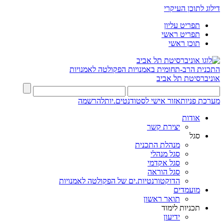
דילוג לתוכן העיקרי
תפריט עליון
תפריט ראשי
תוכן ראשי
התכנית הרב-תחומית באמנויות
הפקולטה לאמנויות
אוניברסיטת תל אביב
מערכת פניות
אזור אישי לסטודנטים.יות
להרשמה
אודות
יצירת קשר
סגל
מנהלת התכנית
סגל מנהלי
סגל אקדמי
סגל הוראה
הדוקטורנטיות.ים של הפקולטה לאמנויות
מועמדים
תואר ראשון
תכניות לימוד
ידיעון