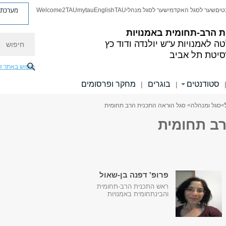
מערכת פ
טים
שער לסגל האקדמי
שער לסגל מנהלי
TAU
English
mytau
Welcome2TAU
ת הרב-תחומית באמנויות
חיפוש
ה לאמנויות
ע"ש יולנדה ודוד כץ
סיטת תל אביב
חיפוש באתר ז
סטודנטים
בוגרים
מחקר ופרסומים
|
|
>
סגל ומנהלה
> סגל הוראה התכנית הרב תחומית
רב תחומית
פרופ' דפנה בן-שאול
ראש התכנית הרב-תחומית
והבינתחומית באמנויות