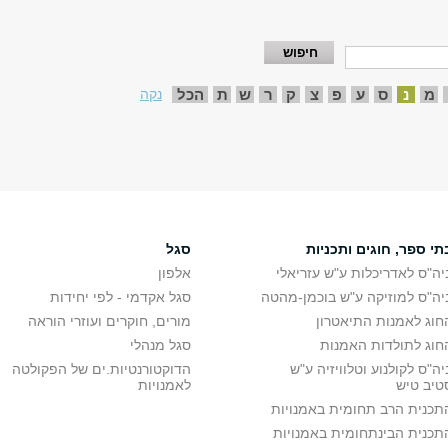
מ
נ
ס
ע
פ
צ
ק
ר
ש
ת
הכל
נקה
תי ספר, חוגים ותכניות
סגל
יה"ס לאדריכלות ע"ש עזריאלי
אלפון
יה"ס למוזיקה ע"ש בוכמן-מהטה
סגל אקדמי - לפי יחידות
חוג לאמנות התיאטרון
מורים, חוקרים ועוזרי הוראה
חוג לתולדות האמנות
סגל מנהלי
יה"ס לקולנוע וטלוויזיה ע"ש
הדוקטורנטיות.ים של הפקולטה
טיב טיש
לאמנויות
תכנית הרב תחומית באמנויות
תכנית הבינתחומית באמנויות