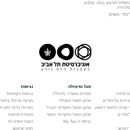
מסלול לעיצוב במה, קולנוע
טלוויזיה
ימודי משחק
סגל ומינהלה
נגישות
יברסיטה
אגפים ומשרדי מינהלה
נגישות בקמפוס
יינים בלימודים
ארגון הסגל המנהלי
מניעה וטיפול בהטר
י קבלה לתואר ראשון
ארגון הסגל האקדמי הבכיר
הנחיות בדבר חוק ח
ימודים
ארגון הסגל האקדמי הזוטר
הצהרת נגישות
כניסה ל-My Tau
הגנת הפרטיות
 האישי
תנאי שימוש