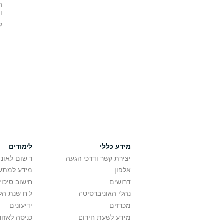
ה
ו
ל
מידע כללי
לימודים
יצירת קשר ודרכי הגעה
רישום לאונ
אלפון
מידע למתענ
דרושים
חישוב סיכוי
נהלי האוניברסיטה
לוח שנת הל
מכרזים
ידיעונים
מידע לשעת חירום
כניסה לאזור