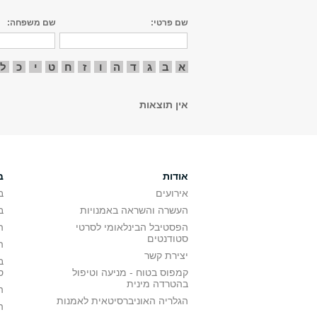
שם פרטי:
שם משפחה:
א
ב
ג
ד
ה
ו
ז
ח
ט
י
כ
ל
אין תוצאות
אודות
ב
אירועים
ב
העשרה והשראה באמנויות
ב
הפסטיבל הבינלאומי לסרטי
ה
סטודנטים
ה
יצירת קשר
ב
קמפוס בטוח - מניעה וטיפול
ס
בהטרדה מינית
ה
הגלריה האוניברסיטאית לאמנות
ה