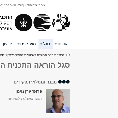
תוכן
תפריט
צור קשר
בית
ידיעון
אלפון
שער לסטודנ
עליון
ראשי
התכני
הפקולט
אוניבר
אודות
סגל
מועמדים
ידיעון
|
|
הינך נמצא כאן
>
התכנית הרב-תחומית באמנויות לתואר ראשון
>
סגל
סגל הוראה התכנית ה
מבנה וממלאי תפקידים
פרופ' ערן נוימן
דקאן הפקולטה לאמנויות