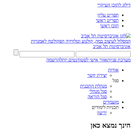
דילוג לתוכן העיקרי
תפריט עליון
תפריט ראשי
תוכן ראשי
המסלול לעיצוב במה, קולנוע וטלוויזיה
הפקולטה לאמנויות
אוניברסיטת תל אביב
מערכת פניות
אזור אישי לסטודנטים.יות
להרשמה
אודות
יצירת קשר
סגל
מנהלת התכנית
סגל מנהלי
סגל הוראה
מועמדים
תכניות לימודים
ידיעון
הינך נמצא כאן