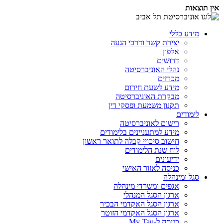
אין תוצאות
מידע כללי
יצירת קשר ודרכי הגעה
אלפון
דרושים
נהלי האוניברסיטה
מכרזים
מידע לשעת חירום
מבקרת האוניברסיטה
תקנון משמעת ופסקי דין
לימודים
רישום לאוניברסיטה
מידע למתעניינים בלימודים
חישוב סיכויי קבלה לתואר ראשון
לוח שנת הלימודים
ידיעונים
כניסה לאזור האישי
סגל ומינהלה
אגפים ומשרדי מינהלה
ארגון הסגל המנהלי
ארגון הסגל האקדמי הבכיר
ארגון הסגל האקדמי הזוטר
כניסה ל-My Tau