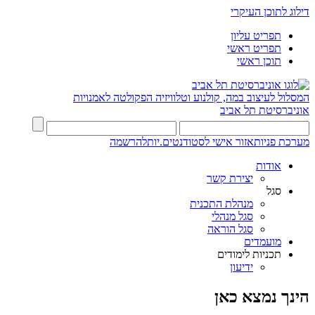
דילוג לתוכן העיקרי
תפריט עליון
תפריט ראשי
תוכן ראשי
המסלול לעיצוב במה, קולנוע וטלוויזיה
הפקולטה לאמנויות
אוניברסיטת תל אביב
מערכת פניות
אזור אישי לסטודנטים.יות
להרשמה
אודות
יצירת קשר
סגל
מנהלת התכנית
סגל מנהלי
סגל הוראה
מועמדים
תכניות לימודים
ידיעון
הינך נמצא כאן