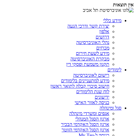
אין תוצאות
מידע כללי
יצירת קשר ודרכי הגעה
אלפון
דרושים
נהלי האוניברסיטה
מכרזים
מידע לשעת חירום
מבקרת האוניברסיטה
תקנון משמעת ופסקי דין
לימודים
רישום לאוניברסיטה
מידע למתעניינים בלימודים
חישוב סיכויי קבלה לתואר ראשון
לוח שנת הלימודים
ידיעונים
כניסה לאזור האישי
סגל ומינהלה
אגפים ומשרדי מינהלה
ארגון הסגל המנהלי
ארגון הסגל האקדמי הבכיר
ארגון הסגל האקדמי הזוטר
כניסה ל-My Tau