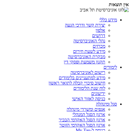
אין תוצאות
מידע כללי
יצירת קשר ודרכי הגעה
אלפון
דרושים
נהלי האוניברסיטה
מכרזים
מידע לשעת חירום
מבקרת האוניברסיטה
תקנון משמעת ופסקי דין
לימודים
רישום לאוניברסיטה
מידע למתעניינים בלימודים
חישוב סיכויי קבלה לתואר ראשון
לוח שנת הלימודים
ידיעונים
כניסה לאזור האישי
סגל ומינהלה
אגפים ומשרדי מינהלה
ארגון הסגל המנהלי
ארגון הסגל האקדמי הבכיר
ארגון הסגל האקדמי הזוטר
כניסה ל-My Tau