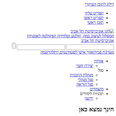
דילוג לתוכן העיקרי
תפריט עליון
תפריט ראשי
תוכן ראשי
המסלול לעיצוב במה, קולנוע וטלוויזיה
הפקולטה לאמנויות
אוניברסיטת תל אביב
מערכת פניות
אזור אישי לסטודנטים.יות
להרשמה
אודות
יצירת קשר
סגל
מנהלת התכנית
סגל מנהלי
סגל הוראה
מועמדים
תכניות לימודים
ידיעון
הינך נמצא כאן