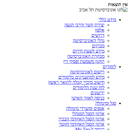
אין תוצאות
מידע כללי
יצירת קשר ודרכי הגעה
אלפון
דרושים
נהלי האוניברסיטה
מכרזים
מידע לשעת חירום
מבקרת האוניברסיטה
תקנון משמעת ופסקי דין
לימודים
רישום לאוניברסיטה
מידע למתעניינים בלימודים
חישוב סיכויי קבלה לתואר ראשון
לוח שנת הלימודים
ידיעונים
כניסה לאזור האישי
סגל ומינהלה
אגפים ומשרדי מינהלה
ארגון הסגל המנהלי
ארגון הסגל האקדמי הבכיר
ארגון הסגל האקדמי הזוטר
כניסה ל-My Tau