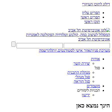
דילוג לתוכן העיקרי
תפריט עליון
תפריט ראשי
תוכן ראשי
המסלול לעיצוב במה, קולנוע וטלוויזיה
הפקולטה לאמנויות
אוניברסיטת תל אביב
מערכת פניות
אזור אישי לסטודנטים.יות
להרשמה
אודות
יצירת קשר
סגל
מנהלת התכנית
סגל מנהלי
סגל הוראה
מועמדים
תכניות לימודים
ידיעון
הינך נמצא כאן