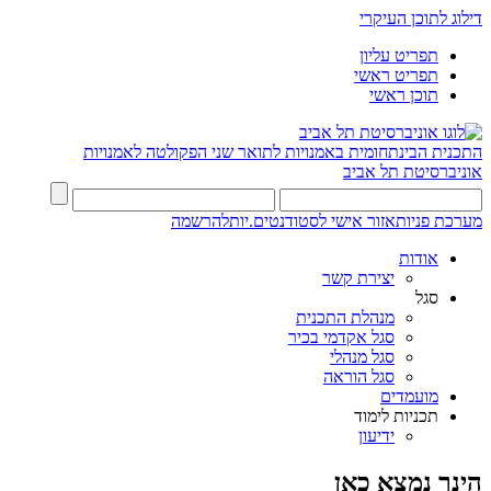
דילוג לתוכן העיקרי
תפריט עליון
תפריט ראשי
תוכן ראשי
התכנית הבינתחומית באמנויות לתואר שני
הפקולטה לאמנויות
אוניברסיטת תל אביב
מערכת פניות
אזור אישי לסטודנטים.יות
להרשמה
אודות
יצירת קשר
סגל
מנהלת התכנית
סגל אקדמי בכיר
סגל מנהלי
סגל הוראה
מועמדים
תכניות לימוד
ידיעון
הינך נמצא כאן