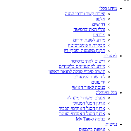
מידע כללי
יצירת קשר ודרכי הגעה
אלפון
דרושים
נהלי האוניברסיטה
מכרזים
מידע לשעת חירום
מבקרת האוניברסיטה
תקנון משמעת ופסקי דין
לימודים
רישום לאוניברסיטה
מידע למתעניינים בלימודים
חישוב סיכויי קבלה לתואר ראשון
לוח שנת הלימודים
ידיעונים
כניסה לאזור האישי
סגל ומינהלה
אגפים ומשרדי מינהלה
ארגון הסגל המנהלי
ארגון הסגל האקדמי הבכיר
ארגון הסגל האקדמי הזוטר
כניסה ל-My Tau
נגישות
נגישות בקמפוס