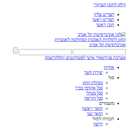
דילוג לתוכן העיקרי
תפריט עליון
תפריט ראשי
תוכן ראשי
החוג לתולדות האמנות
הפקולטה לאמנויות
אוניברסיטת תל אביב
מערכת פניות
אזור אישי לסטודנטים.יות
להרשמה
אודות
יצירת קשר
סגל
מנהלת החוג
סגל אקדמי בכיר
סגל מנהלי
סגל הוראה
מועמדים
תואר ראשון
תואר שני
תכניות לימוד
ידיעון