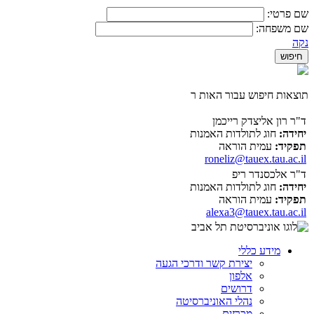
שם פרטי:
שם משפחה:
נקה
תוצאות חיפוש עבור האות ר
ד"ר רון אליצדק רייכמן
יחידה:
חוג לתולדות האמנות
תפקיד:
עמית הוראה
roneliz@tauex.tau.ac.il
ד"ר אלכסנדר ריפ
יחידה:
חוג לתולדות האמנות
תפקיד:
עמית הוראה
alexa3@tauex.tau.ac.il
מידע כללי
יצירת קשר ודרכי הגעה
אלפון
דרושים
נהלי האוניברסיטה
מכרזים