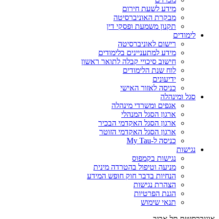
מידע לשעת חירום
מבקרת האוניברסיטה
תקנון משמעת ופסקי דין
לימודים
רישום לאוניברסיטה
מידע למתעניינים בלימודים
חישוב סיכויי קבלה לתואר ראשון
לוח שנת הלימודים
ידיעונים
כניסה לאזור האישי
סגל ומינהלה
אגפים ומשרדי מינהלה
ארגון הסגל המנהלי
ארגון הסגל האקדמי הבכיר
ארגון הסגל האקדמי הזוטר
כניסה ל-My Tau
נגישות
נגישות בקמפוס
מניעה וטיפול בהטרדה מינית
הנחיות בדבר חוק חופש המידע
הצהרת נגישות
הגנת הפרטיות
תנאי שימוש
אוניברסיטת תל אביב