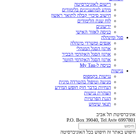
רישום לאוניברסיטה
מידע למתעניינים בלימודים
חישוב סיכויי קבלה לתואר ראשון
לוח שנת הלימודים
ידיעונים
כניסה לאזור האישי
סגל ומינהלה
אגפים ומשרדי מינהלה
ארגון הסגל המנהלי
ארגון הסגל האקדמי הבכיר
ארגון הסגל האקדמי הזוטר
כניסה ל-My Tau
נגישות
נגישות בקמפוס
מניעה וטיפול בהטרדה מינית
הנחיות בדבר חוק חופש המידע
הצהרת נגישות
הגנת הפרטיות
תנאי שימוש
אוניברסיטת תל אביב
P.O. Box 39040, Tel Aviv 6997801
חיפוש באתר זה
חיפוש בכל האוניברסיטה