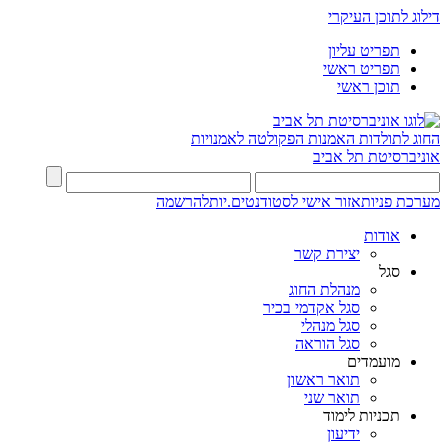
דילוג לתוכן העיקרי
תפריט עליון
תפריט ראשי
תוכן ראשי
החוג לתולדות האמנות
הפקולטה לאמנויות
אוניברסיטת תל אביב
מערכת פניות
אזור אישי לסטודנטים.יות
להרשמה
אודות
יצירת קשר
סגל
מנהלת החוג
סגל אקדמי בכיר
סגל מנהלי
סגל הוראה
מועמדים
תואר ראשון
תואר שני
תכניות לימוד
ידיעון