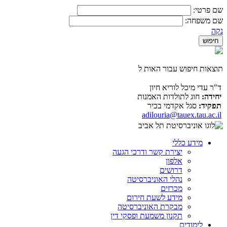
שם פרטי:
שם משפחה:
נקה
תוצאות חיפוש עבור האות ל
ד"ר עדי מיכל לוריא חיון
יחידה:
חוג לתולדות האמנות
תפקיד:
סגל אקדמי בכיר
adilouria@tauex.tau.ac.il
מידע כללי
יצירת קשר ודרכי הגעה
אלפון
דרושים
נהלי האוניברסיטה
מכרזים
מידע לשעת חירום
מבקרת האוניברסיטה
תקנון משמעת ופסקי דין
לימודים