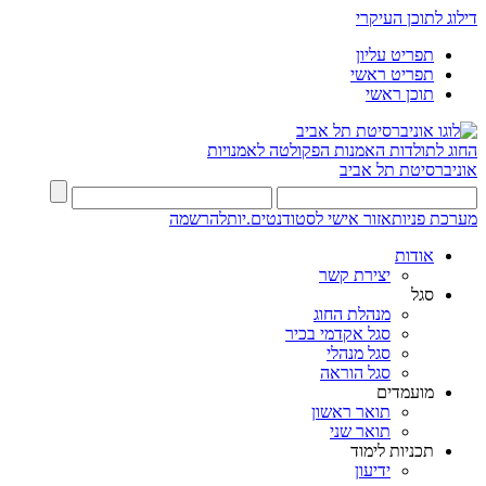
דילוג לתוכן העיקרי
תפריט עליון
תפריט ראשי
תוכן ראשי
החוג לתולדות האמנות
הפקולטה לאמנויות
אוניברסיטת תל אביב
מערכת פניות
אזור אישי לסטודנטים.יות
להרשמה
אודות
יצירת קשר
סגל
מנהלת החוג
סגל אקדמי בכיר
סגל מנהלי
סגל הוראה
מועמדים
תואר ראשון
תואר שני
תכניות לימוד
ידיעון