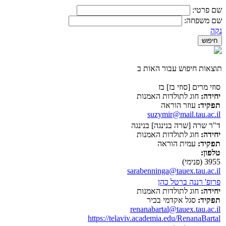
שם פרטי:
שם משפחה:
נקה
תוצאות חיפוש עבור האות ב
סוזי מרים [סוזי בז] בז
יחידה:
חוג לתולדות האמנות
תפקיד:
עוזר הוראה
suzymir@mail.tau.ac.il
ד"ר שרה [שרה בנינגה] בנינגה
יחידה:
חוג לתולדות האמנות
תפקיד:
עמית הוראה
טלפון:
3955 (פנימי)
sarabenninga@tauex.tau.ac.il
פרופ' רננה ברטל כהן
יחידה:
חוג לתולדות האמנות
תפקיד:
סגל אקדמי בכיר
renanabartal@tauex.tau.ac.il
https://telaviv.academia.edu/RenanaBartal