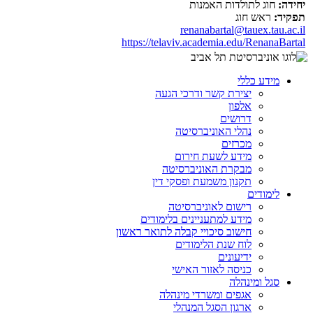
יחידה:
חוג לתולדות האמנות
תפקיד:
ראש חוג
renanabartal@tauex.tau.ac.il
https://telaviv.academia.edu/RenanaBartal
מידע כללי
יצירת קשר ודרכי הגעה
אלפון
דרושים
נהלי האוניברסיטה
מכרזים
מידע לשעת חירום
מבקרת האוניברסיטה
תקנון משמעת ופסקי דין
לימודים
רישום לאוניברסיטה
מידע למתעניינים בלימודים
חישוב סיכויי קבלה לתואר ראשון
לוח שנת הלימודים
ידיעונים
כניסה לאזור האישי
סגל ומינהלה
אגפים ומשרדי מינהלה
ארגון הסגל המנהלי