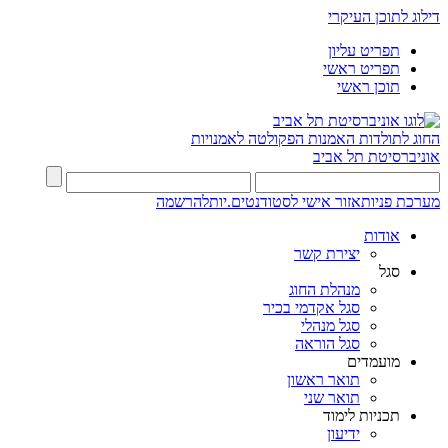
דילוג לתוכן העיקרי
תפריט עליון
תפריט ראשי
תוכן ראשי
החוג לתולדות האמנות
הפקולטה לאמנויות
אוניברסיטת תל אביב
מערכת פניות
אזור אישי לסטודנטים.יות
להרשמה
אודות
יצירת קשר
סגל
מנהלת החוג
סגל אקדמי בכיר
סגל מנהלי
סגל הוראה
מועמדים
תואר ראשון
תואר שני
תכניות לימוד
ידיעון