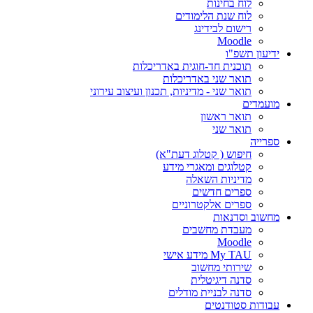
לוח בחינות
לוח שנת הלימודים
רישום לבידינג
Moodle
ידיעון תשפ"ו
תוכנית חד-חוגית באדריכלות
תואר שני באדריכלות
תואר שני - מדיניות, תכנון ועיצוב עירוני
מועמדים
תואר ראשון
תואר שני
ספרייה
חיפוש ( קטלוג דעת"א)
קטלוגים ומאגרי מידע
מדיניות השאלה
ספרים חדשים
ספרים אלקטרוניים
מחשוב וסדנאות
מעבדת מחשבים
Moodle
My TAU מידע אישי
שירותי מחשוב
סדנה דיגיטלית
סדנה לבניית מודלים
עבודות סטודנטים