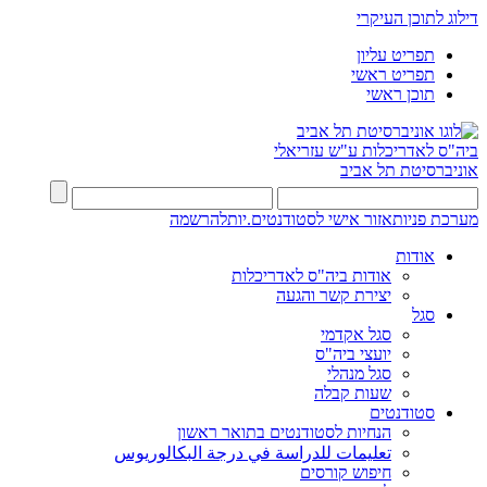
דילוג לתוכן העיקרי
תפריט עליון
תפריט ראשי
תוכן ראשי
ביה"ס לאדריכלות ע"ש עזריאלי
אוניברסיטת תל אביב
מערכת פניות
אזור אישי לסטודנטים.יות
להרשמה
אודות
אודות ביה"ס לאדריכלות
יצירת קשר והגעה
סגל
סגל אקדמי
יועצי ביה"ס
סגל מנהלי
שעות קבלה
סטודנטים
הנחיות לסטודנטים בתואר ראשון
تعليمات للدراسة في درجة البكالوريوس
חיפוש קורסים