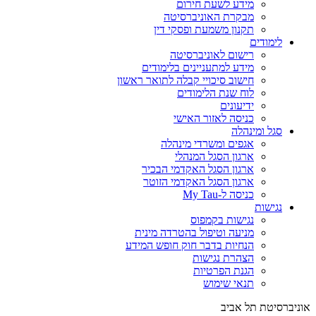
מידע לשעת חירום
מבקרת האוניברסיטה
תקנון משמעת ופסקי דין
לימודים
רישום לאוניברסיטה
מידע למתעניינים בלימודים
חישוב סיכויי קבלה לתואר ראשון
לוח שנת הלימודים
ידיעונים
כניסה לאזור האישי
סגל ומינהלה
אגפים ומשרדי מינהלה
ארגון הסגל המנהלי
ארגון הסגל האקדמי הבכיר
ארגון הסגל האקדמי הזוטר
כניסה ל-My Tau
נגישות
נגישות בקמפוס
מניעה וטיפול בהטרדה מינית
הנחיות בדבר חוק חופש המידע
הצהרת נגישות
הגנת הפרטיות
תנאי שימוש
אוניברסיטת תל אביב