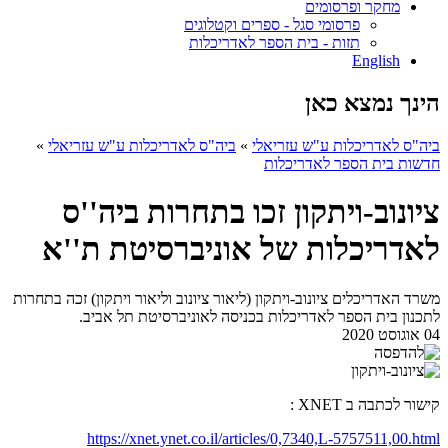
מחקר ופרסומים
פרסומי סגל - ספרים וקטלוגים
תזות - בית הספר לאדריכלות
English
הינך נמצא כאן
ביה"ס לאדריכלות ע"ש עזריאלי
»
ביה"ס לאדריכלות ע"ש עזריאלי
»
חדשות בית הספר לאדריכלות
ציונוב-ויתקון זכו בתחרות ביה''ס
לאדריכלות של אוניברסיטת ת''א
משרד האדריכלים ציונוב-ויתקון (ליאור ציונוב וליאור ויתקון) זכה בתחרות
לתכנון בית הספר לאדריכלות בכניסה לאוניברסיטת תל אביב.
04 אוגוסט 2020
קישור לכתבה ב XNET :
https://xnet.ynet.co.il/articles/0,7340,L-5757511,00.html