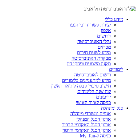
מידע כללי
יצירת קשר ודרכי הגעה
אלפון
דרושים
נהלי האוניברסיטה
מכרזים
מידע לשעת חירום
מבקרת האוניברסיטה
תקנון משמעת ופסקי דין
לימודים
רישום לאוניברסיטה
מידע למתעניינים בלימודים
חישוב סיכויי קבלה לתואר ראשון
לוח שנת הלימודים
ידיעונים
כניסה לאזור האישי
סגל ומינהלה
אגפים ומשרדי מינהלה
ארגון הסגל המנהלי
ארגון הסגל האקדמי הבכיר
ארגון הסגל האקדמי הזוטר
כניסה ל-My Tau