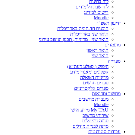
לוח בחינות
לוח שנת הלימודים
רישום לבידינג
Moodle
ידיעון תשפ"ו
תוכנית חד-חוגית באדריכלות
תואר שני באדריכלות
תואר שני - מדיניות, תכנון ועיצוב עירוני
מועמדים
תואר ראשון
תואר שני
ספרייה
חיפוש ( קטלוג דעת"א)
קטלוגים ומאגרי מידע
מדיניות השאלה
ספרים חדשים
ספרים אלקטרוניים
מחשוב וסדנאות
מעבדת מחשבים
Moodle
My TAU מידע אישי
שירותי מחשוב
סדנה דיגיטלית
סדנה לבניית מודלים
עבודות סטודנטים