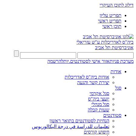
דילוג לתוכן העיקרי
תפריט עליון
תפריט ראשי
תוכן ראשי
ביה"ס לאדריכלות ע"ש עזריאלי
אוניברסיטת תל אביב
מערכת פניות
אזור אישי לסטודנטים.יות
להרשמה
אודות
אודות ביה"ס לאדריכלות
יצירת קשר והגעה
סגל
סגל אקדמי
יועצי ביה"ס
סגל מנהלי
שעות קבלה
סטודנטים
הנחיות לסטודנטים בתואר ראשון
تعليمات للدراسة في درجة البكالوريوس
חיפוש קורסים