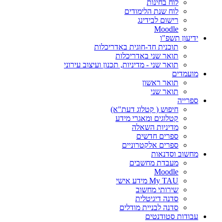
לוח בחינות
לוח שנת הלימודים
רישום לבידינג
Moodle
ידיעון תשפ"ו
תוכנית חד-חוגית באדריכלות
תואר שני באדריכלות
תואר שני - מדיניות, תכנון ועיצוב עירוני
מועמדים
תואר ראשון
תואר שני
ספרייה
חיפוש ( קטלוג דעת"א)
קטלוגים ומאגרי מידע
מדיניות השאלה
ספרים חדשים
ספרים אלקטרוניים
מחשוב וסדנאות
מעבדת מחשבים
Moodle
My TAU מידע אישי
שירותי מחשוב
סדנה דיגיטלית
סדנה לבניית מודלים
עבודות סטודנטים