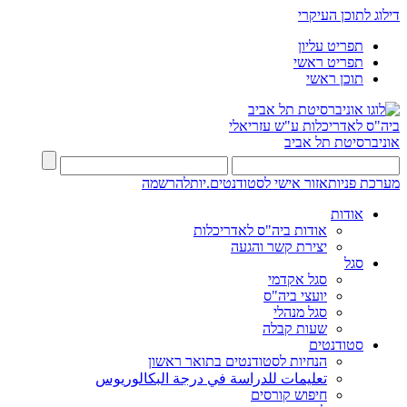
דילוג לתוכן העיקרי
תפריט עליון
תפריט ראשי
תוכן ראשי
ביה"ס לאדריכלות ע"ש עזריאלי
אוניברסיטת תל אביב
מערכת פניות
אזור אישי לסטודנטים.יות
להרשמה
אודות
אודות ביה"ס לאדריכלות
יצירת קשר והגעה
סגל
סגל אקדמי
יועצי ביה"ס
סגל מנהלי
שעות קבלה
סטודנטים
הנחיות לסטודנטים בתואר ראשון
تعليمات للدراسة في درجة البكالوريوس
חיפוש קורסים