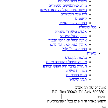
רישום לאוניברסיטה
מידע למתעניינים בלימודים
חישוב סיכויי קבלה לתואר ראשון
לוח שנת הלימודים
ידיעונים
כניסה לאזור האישי
סגל ומינהלה
אגפים ומשרדי מינהלה
ארגון הסגל המנהלי
ארגון הסגל האקדמי הבכיר
ארגון הסגל האקדמי הזוטר
כניסה ל-My Tau
נגישות
נגישות בקמפוס
מניעה וטיפול בהטרדה מינית
הנחיות בדבר חוק חופש המידע
הצהרת נגישות
הגנת הפרטיות
תנאי שימוש
אוניברסיטת תל אביב
P.O. Box 39040, Tel Aviv 6997801
חיפוש באתר זה
חיפוש בכל האוניברסיטה