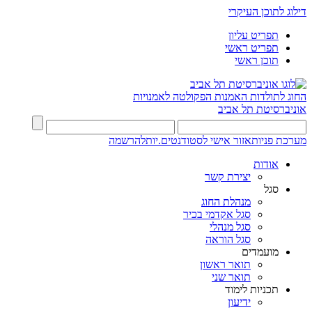
דילוג לתוכן העיקרי
תפריט עליון
תפריט ראשי
תוכן ראשי
החוג לתולדות האמנות
הפקולטה לאמנויות
אוניברסיטת תל אביב
מערכת פניות
אזור אישי לסטודנטים.יות
להרשמה
אודות
יצירת קשר
סגל
מנהלת החוג
סגל אקדמי בכיר
סגל מנהלי
סגל הוראה
מועמדים
תואר ראשון
תואר שני
תכניות לימוד
ידיעון