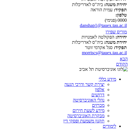
יחידת משנה:
ביה"ס לאדריכלות
תפקיד:
עמית הוראה
טלפון:
0000 (פנימי)
danshap1@tauex.tau.ac.il
מוריס שפירו
יחידה:
הפקולטה לאמנויות
יחידת משנה:
ביה"ס לאדריכלות
תפקיד:
סגל אקדמי זוטר
morriscs@tauex.tau.ac.il
הבא
הקודם
מידע כללי
יצירת קשר ודרכי הגעה
אלפון
דרושים
נהלי האוניברסיטה
מכרזים
מידע לשעת חירום
מבקרת האוניברסיטה
תקנון משמעת ופסקי דין
לימודים