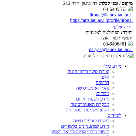
מיקום / זמני קבלה:
דה-בוטון, חדר 212
03-6405553
lironal@tauex.tau.ac.il
https://arts.tau.ac.il/profile/lironal
דריה אלופי
יחידה:
הפקולטה לאמנויות
תפקיד:
עוזר אוצר
03-6406481
daryaa@tauex.tau.ac.il
מידע כללי
יצירת קשר ודרכי הגעה
אלפון
דרושים
נהלי האוניברסיטה
מכרזים
מידע לשעת חירום
מבקרת האוניברסיטה
תקנון משמעת ופסקי דין
לימודים
רישום לאוניברסיטה
מידע למתעניינים בלימודים
חישוב סיכויי קבלה לתואר ראשון