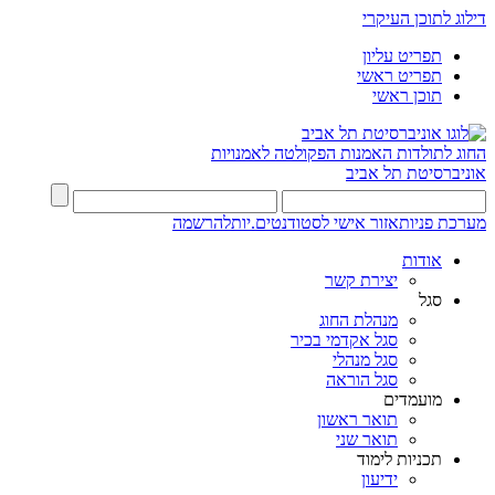
דילוג לתוכן העיקרי
תפריט עליון
תפריט ראשי
תוכן ראשי
החוג לתולדות האמנות
הפקולטה לאמנויות
אוניברסיטת תל אביב
מערכת פניות
אזור אישי לסטודנטים.יות
להרשמה
אודות
יצירת קשר
סגל
מנהלת החוג
סגל אקדמי בכיר
סגל מנהלי
סגל הוראה
מועמדים
תואר ראשון
תואר שני
תכניות לימוד
ידיעון