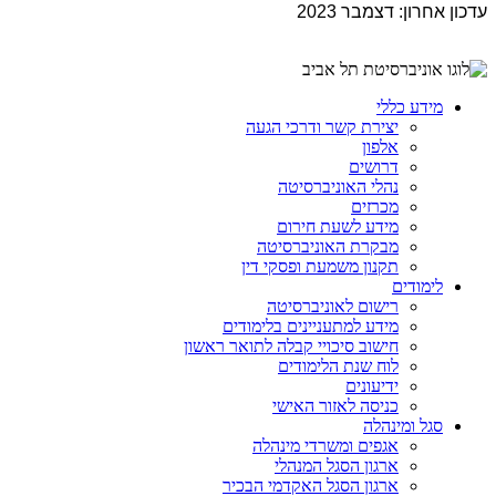
עדכון אחרון: דצמבר 2023
מידע כללי
יצירת קשר ודרכי הגעה
אלפון
דרושים
נהלי האוניברסיטה
מכרזים
מידע לשעת חירום
מבקרת האוניברסיטה
תקנון משמעת ופסקי דין
לימודים
רישום לאוניברסיטה
מידע למתעניינים בלימודים
חישוב סיכויי קבלה לתואר ראשון
לוח שנת הלימודים
ידיעונים
כניסה לאזור האישי
סגל ומינהלה
אגפים ומשרדי מינהלה
ארגון הסגל המנהלי
ארגון הסגל האקדמי הבכיר