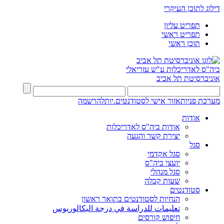
דילוג לתוכן העיקרי
תפריט עליון
תפריט ראשי
תוכן ראשי
ביה"ס לאדריכלות ע"ש עזריאלי
אוניברסיטת תל אביב
מערכת פניות
אזור אישי לסטודנטים.יות
להרשמה
אודות
אודות ביה"ס לאדריכלות
יצירת קשר והגעה
סגל
סגל אקדמי
יועצי ביה"ס
סגל מנהלי
שעות קבלה
סטודנטים
הנחיות לסטודנטים בתואר ראשון
تعليمات للدراسة في درجة البكالوريوس
חיפוש קורסים