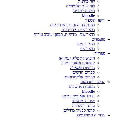
לוח בחינות
לוח שנת הלימודים
רישום לבידינג
Moodle
ידיעון תשפ"ו
תוכנית חד-חוגית באדריכלות
תואר שני באדריכלות
תואר שני - מדיניות, תכנון ועיצוב עירוני
מועמדים
תואר ראשון
תואר שני
ספרייה
חיפוש ( קטלוג דעת"א)
קטלוגים ומאגרי מידע
מדיניות השאלה
ספרים חדשים
ספרים אלקטרוניים
מחשוב וסדנאות
מעבדת מחשבים
Moodle
My TAU מידע אישי
שירותי מחשוב
סדנה דיגיטלית
סדנה לבניית מודלים
עבודות סטודנטים