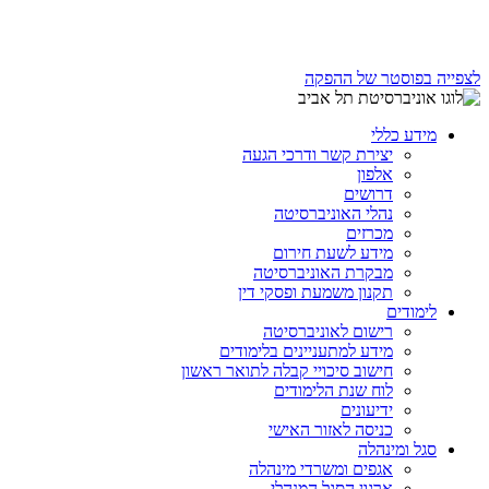
לצפייה בפוסטר של ההפקה
מידע כללי
יצירת קשר ודרכי הגעה
אלפון
דרושים
נהלי האוניברסיטה
מכרזים
מידע לשעת חירום
מבקרת האוניברסיטה
תקנון משמעת ופסקי דין
לימודים
רישום לאוניברסיטה
מידע למתעניינים בלימודים
חישוב סיכויי קבלה לתואר ראשון
לוח שנת הלימודים
ידיעונים
כניסה לאזור האישי
סגל ומינהלה
אגפים ומשרדי מינהלה
ארגון הסגל המנהלי