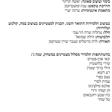
בימוי ועיצוב סאונד:
יאשה קריגר
הדרכת טקסט:
ענת זמשטייגמן
מתאמת אינטימיות:
ערגה יערי
בעיצוב תלמידות התואר השני, תכנית למצטיינים בעיצוב במה, קולנוע
וטלוויזיה:
חלל:
עתליה שרה הר-צבי
תלבושות:
הילה שמואל
תאורה:
לרה מייטליס וענבר שירן שטיקמן
בהשתתפות תלמידי מסלול מצטיינים במשחק, שנה ג':
קאי אגין-פטרס
שירי בלושטיין
הילי ברוך שטרן
רע דשא
נעם כפרי
עמית לסרי
אלכס סילצ'נקו
חן קמחי ורדי
בת שבע רוזנבאום
טל שחר