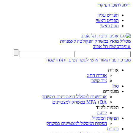
דילוג לתוכן העיקרי
תפריט עליון
תפריט ראשי
תוכן ראשי
מסלול מואץ במשחק
הפקולטה לאמנויות
אוניברסיטת תל אביב
מערכת פניות
אזור אישי לסטודנטים.יות
להרשמה
אודות
אודות החוג
צור קשר
סגל
מועמדים
אודישנים למסלול המצטיינים במשחק
BA ו MFA במשחק למצטיינים
תכניות לימוד
ידיעון
הפקות המסלול
הפקות המסלול למצטיינים במשחק
בוגרים